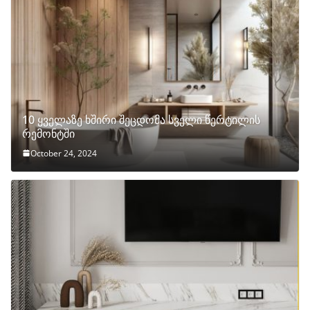
10 ყველაზე ხშირი შეცდომა სველი წერტილის
რემონტში
October 24, 2024