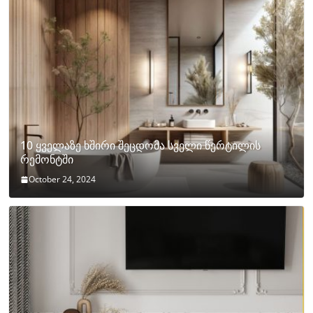
10 ყველაზე ხშირი შეცდომა სველი წერტილის
რემონტში
October 24, 2024