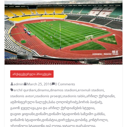
ᲐᲠᲥᲘᲢᲔᲥᲢᲣᲠᲣᲚᲘ ᲞᲠᲝᲔᲥᲢᲔᲑᲘ
admin
March 25, 2016
0 Comments
archil qurdiani
,
dinamo
,
dinamos stadioni
,
erovnuli stadioni
,
stadionis avtori
,
stadionis proeqti
,
stadionis tablo
,
არჩილ ქურდიანი
,
ატმოსფერული ნალექი
,
ბასა ღოღობერიძე
,
ბორის პაიჭაძე
,
გაიოზ ჯეჯელავა
,
გია და არჩილ ქურდიანების სტუდია
,
დავით ყიფიანი
,
დინამო
,
დინამო სტადიონის საზეიმო გახსნა
,
დინამოს სტადიონი
,
დინასტია
,
დირექცია
,
დოპინგ კონტროლი
,
ეროვნული სტადიონი
,
ვიპ ლოჟა
,
ვიტალი დარასელია
,