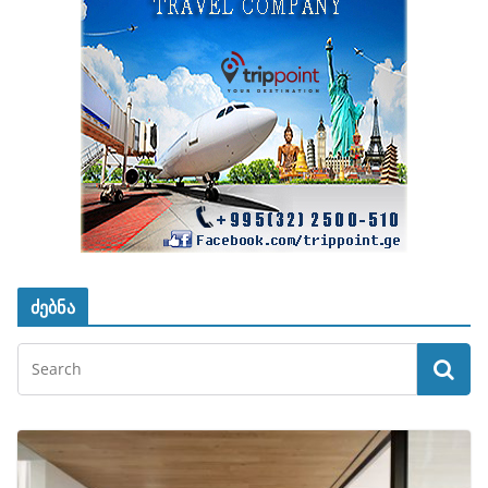
ძებნა