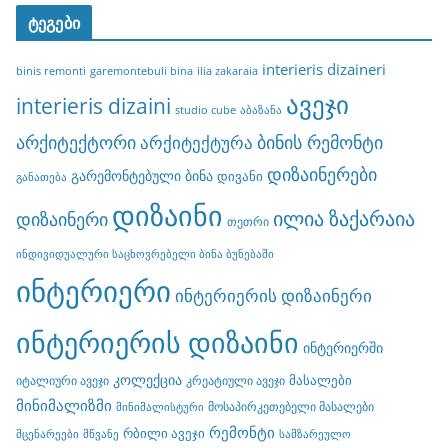
ტეგები
interieris dizaineri
binis remonti
garemontebuli bina
ilia zakaraia
ავეჯი
interieris dizaini
studio cube
აბაზანა
არქიტექტორი
ბინის რემონტი
არქიტექტურა
დიზაინერები
გარემონტებული ბინა
დივანი
განათება
დიზაინი
ილია ზაქარაია
დიზაინერი
თეთრი
ინდივიდუალური საცხოვრებელი ბინა ბუნებაში
ინტერიერი
ინტერიერის დიზაინერი
ინტერიერის დიზაინი
ინტერიერში
კოლექცია
მასალები
იტალიური ავეჯი
კრეატიული ავეჯი
მინიმალიზმი
მოსაპირკეთებელი მასალები
მინიმალისტური
რემონტი
რბილი ავეჯი
მცენარეები
მწვანე
სამზარეულო