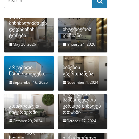
თბილი
მინიმალიზმი და
დედამიწის
ინტერიერის
ტონები
დიზიანი
May 26, 2026
January 24, 2026
არტემიდი
ბინების
წარმოგიდგენთ
გაერთიანება
September 16, 2025
November 4, 2024
როგორ
დავმალოთ
სამზარეულოს
კონტრასტები
კარადა მისაღებ
ინტერიერში
ოთახში
October 29, 2024
October 27, 2024
10 ყველაზე
ხშირი შეცდომა
სველი
თანამედროვე