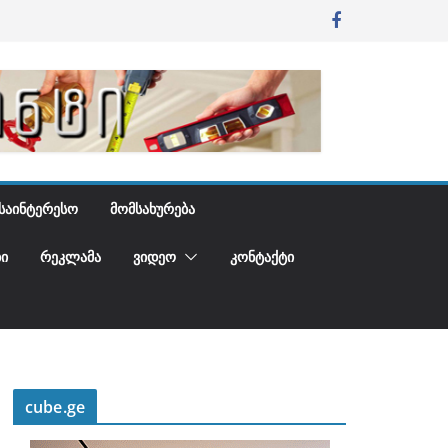
ᲡᲐᲘᲜᲢᲔᲠᲔᲡᲝ
ᲛᲝᲛᲡᲐᲮᲣᲠᲔᲑᲐ
Ი
ᲠᲔᲙᲚᲐᲛᲐ
ᲕᲘᲓᲔᲝ
ᲙᲝᲜᲢᲐᲥᲢᲘ
cube.ge