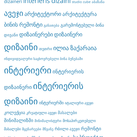
interieris dizaini
dizaineri
studio cube
აბაზანა
ავეჯი
არქიტექტორი
არქიტექტურა
ბინის რემონტი
გარემონტებული ბინა
განათება
დიზაინერები
დიზაინერი
დივანი
დიზაინი
ილია ზაქარაია
თეთრი
ინდივიდუალური საცხოვრებელი ბინა ბუნებაში
ინტერიერი
ინტერიერის
ინტერიერის
დიზაინერი
დიზაინი
ინტერიერში
იტალიური ავეჯი
კოლექცია
მასალები
კრეატიული ავეჯი
მინიმალიზმი
მოსაპირკეთებელი
მინიმალისტური
რემონტი
რბილი ავეჯი
მასალები
მცენარეები
მწვანე