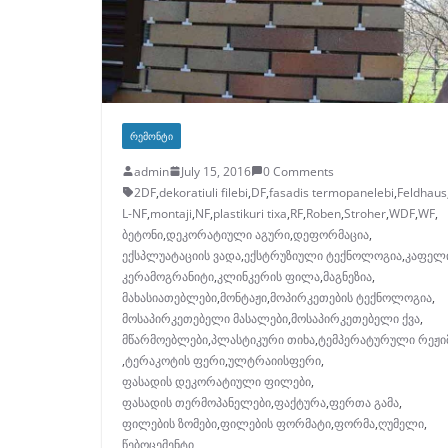
ᲠᲔᲛᲝᲜᲢᲘ
admin
July 15, 2016
0 Comments
2DF
,
dekoratiuli filebi
,
DF
,
fasadis termopanelebi
,
Feldhaus
L-NF
,
montaji
,
NF
,
plastikuri tixa
,
RF
,
Roben
,
Stroher
,
WDF
,
WF
,
ბეტონი
,
დეკორატიული აგური
,
დეფორმაცია
,
ექსპლუატაციის ვადა
,
ექსტრუზიული ტექნოლოგია
,
კაფელ
კერამოგრანიტი
,
კლინკერის ფილა
,
მაგნეზია
,
მახასიათებლები
,
მონტაჟი
,
მოპირკეთების ტექნოლოგია
,
მოსაპირკეთებელი მასალები
,
მოსაპირკეთებელი ქვა
,
მწარმოებლები
,
პლასტიკური თიხა
,
ტემპერატურული რეჟი
,
ტერაკოტის ფერი
,
ულტრაიისფერი
,
ფასადის დეკორატიული ფილები
,
ფასადის თერმოპანელები
,
ფაქტურა
,
ფერთა გამა
,
ფილების ზომები
,
ფილების ფორმატი
,
ფორმა
,
ღუმელი
,
წებოცემენტი