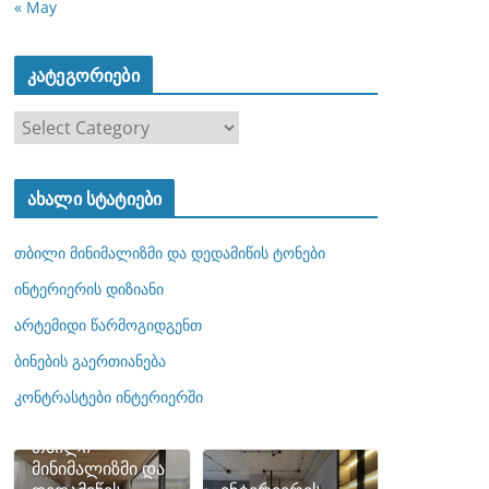
« May
კატეგორიები
კ
ა
ტ
ახალი სტატიები
ე
გ
თბილი მინიმალიზმი და დედამიწის ტონები
ო
რ
ინტერიერის დიზიანი
ი
არტემიდი წარმოგიდგენთ
ე
ბინების გაერთიანება
ბ
ი
კონტრასტები ინტერიერში
თბილი
მინიმალიზმი და