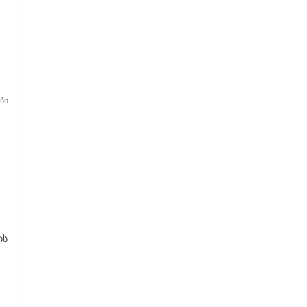
ბი
ის