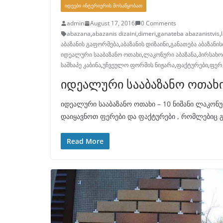
ᲘᲓᲔᲔᲑᲘ ᲘᲜᲢᲔᲠᲘᲔᲠᲘᲡ ᲛᲝᲡᲐᲬᲧᲝᲑᲐᲗ
admin
August 17, 2016
0 Comments
abazana
,
abazanis dizaini
,
dimeri
,
ganateba abazanistvis
,
აბაზანის გაფორმება
,
აბაზანის დიზაინი
,
განათება აბაზანი
იდეალური სააბაზანო ოთახი
,
ლაკონური აბაზანა
,
პირსახო
საშხაპე კაბინა
,
უჩვეულო ფორმის ნიჟარა
,
ფაქტურები
,
ფერ
იდეალური სააბაზანო ოთახ
იდეალური სააბაზანო ოთახი – 10 ნიშანი ლაკონურ
დაიყავნოთ ფერები და ფაქტურები , რომლებიც 
Read More