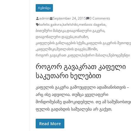
ᲠᲔᲛᲝᲜᲢᲘ
admin
September 24, 2015
0 Comments
kafelis gakvra
,
kafelshiki
,
metlaxis dageba
,
ბითუმური მასტიკა
,
დიაგონალური გაკვრა
,
დიაგონალური დაგება
,
თარაზო
,
კაფელების განლაგების სქემა
,
კაფელის გაკვრის მეთოდე
,
კაფელშიკი
,
მეთლახის დაგება
,
მზომი
,
როგორ გავაკრათ კაფელი
,
საჭირო მასალა
,
წებოცემენტი
როგორ გავაკრათ კაფელი
საკუთარი ხელებით
კაფელის გაკვრა გამოუცდელი ადამიანისთვის –
არც ისე ადვილია, თუმცა ყველაფერი
მონდომებაზე დამოკიდებული. თუ ამ სამუშაოსთვ
ფულის გადახდის საშუალება არ გაქვთ,
Read More