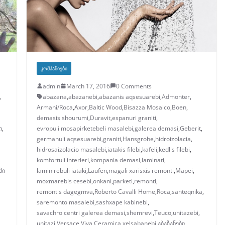
ᲙᲝᲛᲞᲐᲜᲘᲔᲑᲘ
admin
March 17, 2016
0 Comments
,
abazana
,
abazanebi
,
abazanis aqsesuarebi
,
Admonter
,
Armani/Roca
,
Axor
,
Baltic Wood
,
Bisazza Mosaico
,
Boen
,
demasis shourumi
,
Duravit
,
espanuri graniti
,
ი
,
evropuli mosapirketebeli masalebi
,
galerea demasi
,
Geberit
,
germanuli aqsesuarebi
,
graniti
,
Hansgrohe
,
hidroizolacia
,
hidrosaizolacio masalebi
,
iatakis filebi
,
kafeli
,
kedlis filebi
,
komfortuli interieri
,
kompania demasi
,
laminati
,
მი
laminirebuli iataki
,
Laufen
,
magali xarisxis remonti
,
Mapei
,
moxmarebis cesebi
,
onkani
,
parketi
,
remonti
,
remontis dagegmva
,
Roberto Cavalli Home
,
Roca
,
santeqnika
,
saremonto masalebi
,
sashxape kabinebi
,
savachro centri galerea demasi
,
shemrevi
,
Teuco
,
unitazebi
,
unitazi
,
Versace
,
Viva Ceramica
,
xelsabanebi
,
აბაზანები
,