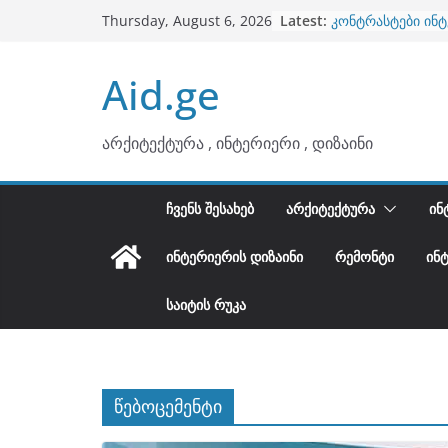
ბინების გაერთია
Skip
Latest:
Thursday, August 6, 2026
კონტრასტები ინ
to
თბილი მინიმალიზ
ტონები
content
Aid.ge
ინტერიერის დიზი
არტემიდი წარმო
არქიტექტურა , ინტერიერი , დიზაინი
ᲩᲕᲔᲜᲡ ᲨᲔᲡᲐᲮᲔᲑ
ᲐᲠᲥᲘᲢᲔᲥᲢᲣᲠᲐ
ᲘᲜ
ᲘᲜᲢᲔᲠᲘᲔᲠᲘᲡ ᲓᲘᲖᲐᲘᲜᲘ
ᲠᲔᲛᲝᲜᲢᲘ
ᲘᲜ
ᲡᲐᲘᲢᲘᲡ ᲠᲣᲙᲐ
წებოცემენტი