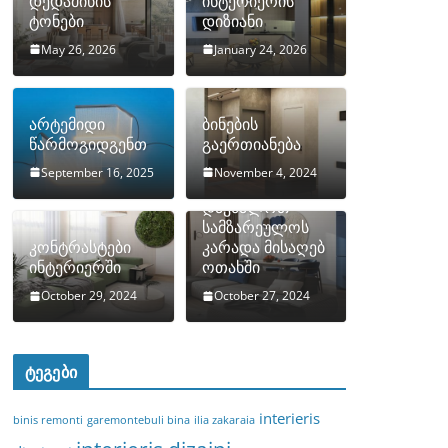
დედამიწის
ინტერიერის
ტონები
დიზიანი
May 26, 2026
January 24, 2026
არტემიდი
ბინების
წარმოგიდგენთ
გაერთიანება
September 16, 2025
November 4, 2024
როგორ
დავმალოთ
სამზარეულოს
კონტრასტები
კარადა მისაღებ
ინტერიერში
ოთახში
October 29, 2024
October 27, 2024
ტეგები
interieris
binis remonti
garemontebuli bina
ilia zakaraia