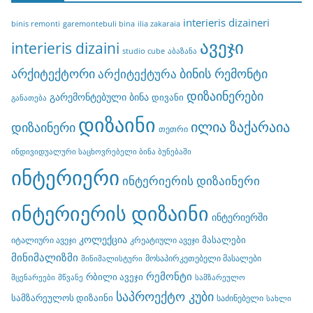
interieris dizaineri
binis remonti
garemontebuli bina
ilia zakaraia
ავეჯი
interieris dizaini
studio cube
აბაზანა
არქიტექტორი
ბინის რემონტი
არქიტექტურა
დიზაინერები
გარემონტებული ბინა
დივანი
განათება
დიზაინი
ილია ზაქარაია
დიზაინერი
თეთრი
ინდივიდუალური საცხოვრებელი ბინა ბუნებაში
ინტერიერი
ინტერიერის დიზაინერი
ინტერიერის დიზაინი
ინტერიერში
კოლექცია
მასალები
იტალიური ავეჯი
კრეატიული ავეჯი
მინიმალიზმი
მოსაპირკეთებელი მასალები
მინიმალისტური
რემონტი
რბილი ავეჯი
მცენარეები
მწვანე
სამზარეულო
საპროექტო კუბი
სამზარეულოს დიზაინი
საძინებელი
სახლი