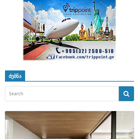
ძებნა