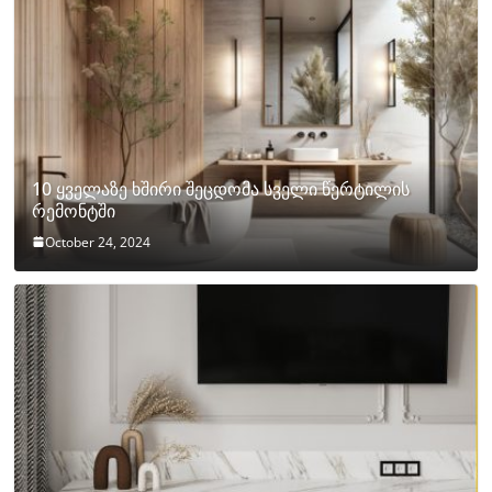
10 ყველაზე ხშირი შეცდომა სველი წერტილის
რემონტში
October 24, 2024