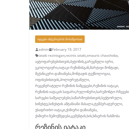
ᲘᲓᲔᲔᲑᲘ ᲘᲜᲢᲔᲠᲘᲔᲠᲘᲡ ᲛᲝᲡᲐᲬᲧᲝᲑᲐᲗ
admin
February 19, 2017
iataki rezinisgan
,
rezinis iataki
,
xmauris chaxshoba
,
ავტოფარეხებისთვის
,
ბეტონის
,
გარეგნული იერი
,
ეკოლოგიური
,
იატაკი რეზინისგან
,
მარტივი მონტაჟი
,
მექანიკური დაზიანება
,
მონტაჟის ტექნოლოგია
,
ოფისებისთვის
,
პოლიურეტანული
,
რეგენერატული რეზინის ნამცეცები
,
რეზინის იატაკი
,
რეზინის იატაკის საფარი
,
რულონური
,
სარემონტო რჩევებ
სარეცხი საშუალებები
,
საწარმოებისთვის
,
სექტორული
,
სინესტე
,
სინესტის ამტანიანი მასალა
,
ტემპერატურული
,
უსაფრთხო იატაკი
,
ქიმიური დაზიანება
,
ქიმიური ზემოქმედება
,
ცემენტის
,
ხის
,
ხმაურის ჩახშობა
რეზინის იატაკი