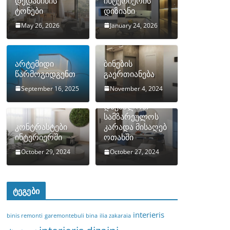
დედამიწის
ინტერიერის
ტონები
დიზიანი
May 26, 2026
January 24, 2026
არტემიდი
ბინების
წარმოგიდგენთ
გაერთიანება
September 16, 2025
November 4, 2024
როგორ
დავმალოთ
სამზარეულოს
კონტრასტები
კარადა მისაღებ
ინტერიერში
ოთახში
October 29, 2024
October 27, 2024
ტეგები
interieris
binis remonti
garemontebuli bina
ilia zakaraia