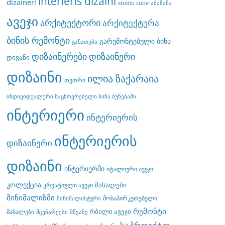
interieris dizaini
dizaineri
studio cube
აბაზანა
ავეჯი
არქიტექტორი
არქიტექტურა
ბინის რემონტი
გარემონტებული ბინა
განათება
დიზაინერები
დიზაინერი
დივანი
დიზაინი
ილია ზაქარაია
თეთრი
ინდივიდუალური საცხოვრებელი ბინა ბუნებაში
ინტერიერი
ინტერიერის
ინტერიერის
დიზაინერი
დიზაინი
ინტერიერში
იტალიური ავეჯი
კოლექცია
მასალები
კრეატიული ავეჯი
მინიმალიზმი
მოსაპირკეთებელი
მინიმალისტური
რემონტი
რბილი ავეჯი
მასალები
მცენარეები
მწვანე