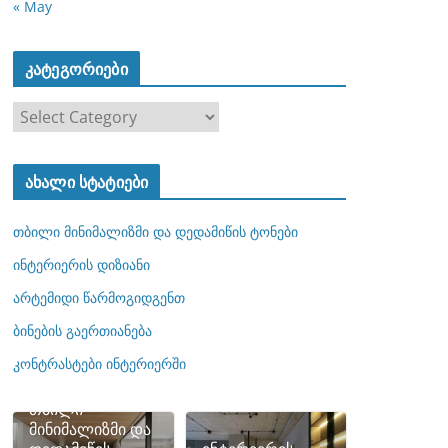
« May
კატეგორიები
კ
ა
ტ
ახალი სტატიები
ე
გ
თბილი მინიმალიზმი და დედამიწის ტონები
ო
რ
ინტერიერის დიზიანი
ი
არტემიდი წარმოგიდგენთ
ე
ბინების გაერთიანება
ბ
ი
კონტრასტები ინტერიერში
თბილი
მინიმალიზმი და