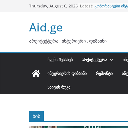
ბინების გაერთია
Skip
Latest:
Thursday, August 6, 2026
კონტრასტები ინ
to
თბილი მინიმალიზ
content
ტონები
Aid.ge
ინტერიერის დიზი
არტემიდი წარმო
არქიტექტურა , ინტერიერი , დიზაინი
ᲩᲕᲔᲜᲡ ᲨᲔᲡᲐᲮᲔᲑ
ᲐᲠᲥᲘᲢᲔᲥᲢᲣᲠᲐ
ᲘᲜ
ᲘᲜᲢᲔᲠᲘᲔᲠᲘᲡ ᲓᲘᲖᲐᲘᲜᲘ
ᲠᲔᲛᲝᲜᲢᲘ
ᲘᲜ
ᲡᲐᲘᲢᲘᲡ ᲠᲣᲙᲐ
ხის