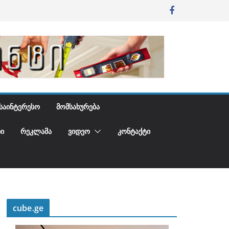
ᲡᲐᲘᲜᲢᲔᲠᲔᲡᲝ
ᲛᲝᲛᲡᲐᲮᲣᲠᲔᲑᲐ
Ი
ᲠᲔᲙᲚᲐᲛᲐ
ᲕᲘᲓᲔᲝ
ᲙᲝᲜᲢᲐᲥᲢᲘ
cube.ge