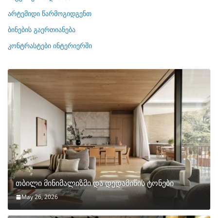
ი
არტემიდი წარმოგიდგენთ
ე
ბინების გაერთიანება
ბ
ი
კონტრასტები ინტერიერში
თბილი მინიმალიზმი და დედამიწის ტონები
May 26, 2026