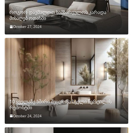
როგორ დავმალოთ სამზარეულოს კარადა
მისაღებ ოთახში
October 27, 2024
10 ყველაზე ხშირი შეცდომა სველი წერტილის
რემონტში
October 24, 2024