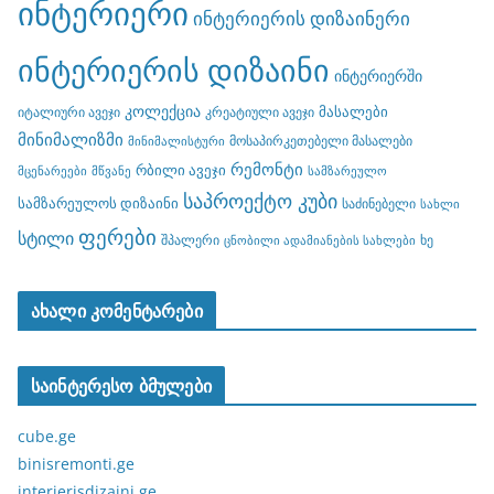
ინტერიერი
ინტერიერის დიზაინერი
ინტერიერის დიზაინი
ინტერიერში
კოლექცია
მასალები
იტალიური ავეჯი
კრეატიული ავეჯი
მინიმალიზმი
მოსაპირკეთებელი მასალები
მინიმალისტური
რემონტი
რბილი ავეჯი
მცენარეები
მწვანე
სამზარეულო
საპროექტო კუბი
სამზარეულოს დიზაინი
საძინებელი
სახლი
ფერები
სტილი
შპალერი
ხე
ცნობილი ადამიანების სახლები
ახალი კომენტარები
საინტერესო ბმულები
cube.ge
binisremonti.ge
interierisdizaini.ge