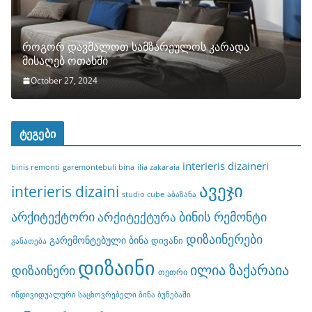
როგორ დავმალოთ სამზარეულოს კარადა
მისაღებ ოთახში
October 27, 2024
ტეგები
interieris dizaineri
binis remonti
garemontebuli bina
ilia zakaraia
ავეჯი
interieris dizaini
studio cube
აბაზანა
არქიტექტორი
ბინის რემონტი
არქიტექტურა
დიზაინერები
გარემონტებული ბინა
დივანი
განათება
დიზაინი
ილია ზაქარაია
დიზაინერი
თეთრი
ინდივიდუალური საცხოვრებელი ბინა ბუნებაში