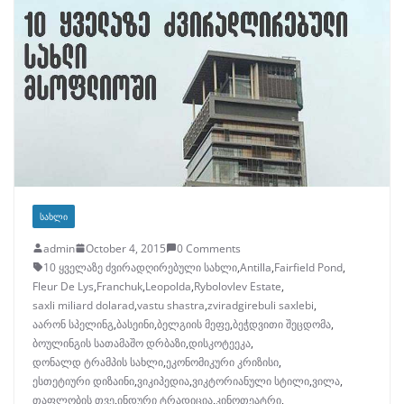
ᲡᲐᲮᲚᲘ
admin
October 4, 2015
0 Comments
10 ყველაზე ძვირადღირებული სახლი
,
Antilla
,
Fairfield Pond
,
Fleur De Lys
,
Franchuk
,
Leopolda
,
Rybolovlev Estate
,
saxli miliard dolarad
,
vastu shastra
,
zviradgirebuli saxlebi
,
აარონ სპელინგ
,
ბასეინი
,
ბელგიის მეფე
,
ბეჭდვითი შეცდომა
,
ბოულინგის სათამაშო დრბაზი
,
დისკოტეეკა
,
დონალდ ტრამპის სახლი
,
ეკონომიკური კრიზისი
,
ესთეტიური დიზაინი
,
ვიკიპედია
,
ვიკტორიანული სტილი
,
ვილა
,
თაფლობის თვე
,
ინდური ტრადიცია
,
კინოთეატრი
,