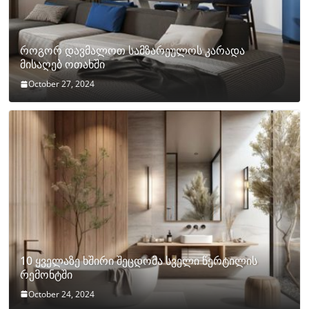
როგორ დავმალოთ სამზარეულოს კარადა
მისაღებ ოთახში
October 27, 2024
10 ყველაზე ხშირი შეცდომა სველი წერტილის
რემონტში
October 24, 2024