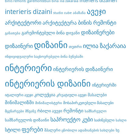
interieris dizaineri
binis remonti
garemontebuli bina
ilia zakaraia
ავეჯი
interieris dizaini
studio cube
აბაზანა
არქიტექტორი
ბინის რემონტი
არქიტექტურა
დიზაინერები
გარემონტებული ბინა
დივანი
განათება
დიზაინი
ილია ზაქარაია
დიზაინერი
თეთრი
ინდივიდუალური საცხოვრებელი ბინა ბუნებაში
ინტერიერი
ინტერიერის დიზაინერი
ინტერიერის დიზაინი
ინტერიერში
კოლექცია
მასალები
იტალიური ავეჯი
კრეატიული ავეჯი
მინიმალიზმი
მოსაპირკეთებელი მასალები
მინიმალისტური
რემონტი
რბილი ავეჯი
მცენარეები
მწვანე
სამზარეულო
საპროექტო კუბი
სამზარეულოს დიზაინი
საძინებელი
სახლი
ფერები
სტილი
შპალერი
ხე
ცნობილი ადამიანების სახლები