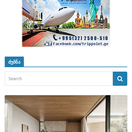
ძებნა