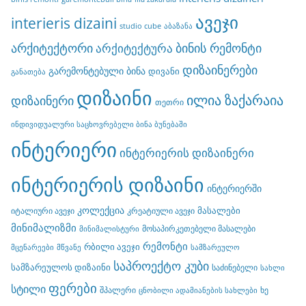
ავეჯი
interieris dizaini
studio cube
აბაზანა
არქიტექტორი
ბინის რემონტი
არქიტექტურა
დიზაინერები
გარემონტებული ბინა
დივანი
განათება
დიზაინი
ილია ზაქარაია
დიზაინერი
თეთრი
ინდივიდუალური საცხოვრებელი ბინა ბუნებაში
ინტერიერი
ინტერიერის დიზაინერი
ინტერიერის დიზაინი
ინტერიერში
კოლექცია
მასალები
იტალიური ავეჯი
კრეატიული ავეჯი
მინიმალიზმი
მოსაპირკეთებელი მასალები
მინიმალისტური
რემონტი
რბილი ავეჯი
მცენარეები
მწვანე
სამზარეულო
საპროექტო კუბი
სამზარეულოს დიზაინი
საძინებელი
სახლი
ფერები
სტილი
შპალერი
ხე
ცნობილი ადამიანების სახლები