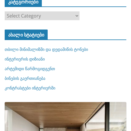
კატეგორიები
კ
ა
ტ
ახალი სტატიები
ე
გ
თბილი მინიმალიზმი და დედამიწის ტონები
ო
რ
ინტერიერის დიზიანი
ი
არტემიდი წარმოგიდგენთ
ე
ბინების გაერთიანება
ბ
ი
კონტრასტები ინტერიერში