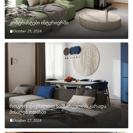
კონტრასტები ინტერიერში
October 29, 2024
როგორ დავმალოთ სამზარეულოს კარადა
მისაღებ ოთახში
October 27, 2024