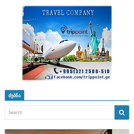
ძებნა