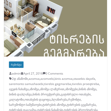
ᲠᲔᲛᲝᲜᲢᲘ
admin
April 27, 2016
0 Comments
2დ ანაზომი
,
azomva
,
azomvebi
,
binis azomva
,
otaxebis dayofa
,
saremonto samushaoebi
,
tixrebis gegmareba
,
tixrebis proeqtireba
,
ავეჯის ჩახაზვა
,
აზომვა
,
აზომვა ლაზერით
,
აზომვები
,
ბინის აზომვა
,
ბინის დაპლანვა
,
ბინის პროექტირება
,
გატიხრული ოთახები
,
კალატოზი
,
ოთახების დაყოფა
,
პლანირება
,
რემონტი
,
სარემონტო სამუშაოები
,
ტიხრების აზომვა
,
ტიხრების გეგმარება
,
ტიხრების დაგეგმვა
,
ტიხრების ნახაზები
,
ტიხრების პროექტირება
,