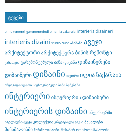
ტეგები
interieris dizaineri
binis remonti
garemontebuli bina
ilia zakaraia
ავეჯი
interieris dizaini
studio cube
აბაზანა
არქიტექტორი
ბინის რემონტი
არქიტექტურა
დიზაინერები
გარემონტებული ბინა
დივანი
განათება
დიზაინი
ილია ზაქარაია
დიზაინერი
თეთრი
ინდივიდუალური საცხოვრებელი ბინა ბუნებაში
ინტერიერი
ინტერიერის დიზაინერი
ინტერიერის დიზაინი
ინტერიერში
კოლექცია
მასალები
იტალიური ავეჯი
კრეატიული ავეჯი
მინიმალიზმი
მოსაპირკეთებელი მასალები
მინიმალისტური