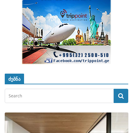
ძებნა