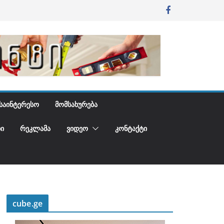
ᲡᲐᲘᲜᲢᲔᲠᲔᲡᲝ
ᲛᲝᲛᲡᲐᲮᲣᲠᲔᲑᲐ
Ი
ᲠᲔᲙᲚᲐᲛᲐ
ᲕᲘᲓᲔᲝ
ᲙᲝᲜᲢᲐᲥᲢᲘ
cube.ge