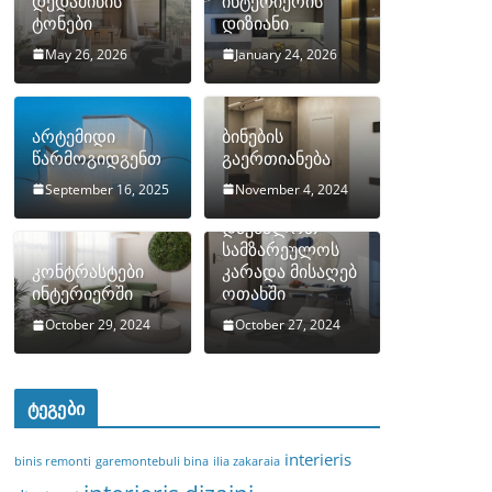
დედამიწის
ინტერიერის
ტონები
დიზიანი
May 26, 2026
January 24, 2026
არტემიდი
ბინების
წარმოგიდგენთ
გაერთიანება
September 16, 2025
November 4, 2024
როგორ
დავმალოთ
სამზარეულოს
კონტრასტები
კარადა მისაღებ
ინტერიერში
ოთახში
October 29, 2024
October 27, 2024
ტეგები
interieris
binis remonti
garemontebuli bina
ilia zakaraia