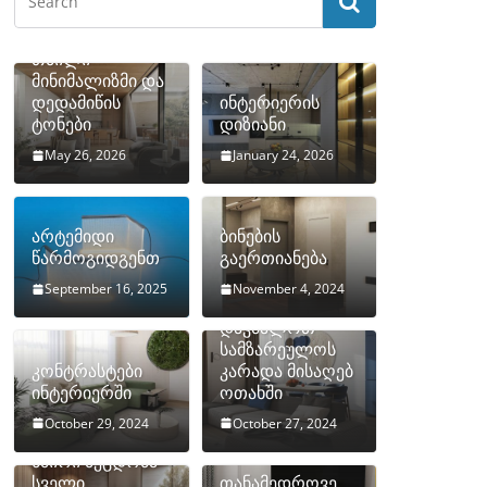
თბილი
მინიმალიზმი და
დედამიწის
ინტერიერის
ტონები
დიზიანი
May 26, 2026
January 24, 2026
არტემიდი
ბინების
წარმოგიდგენთ
გაერთიანება
September 16, 2025
November 4, 2024
როგორ
დავმალოთ
სამზარეულოს
კონტრასტები
კარადა მისაღებ
ინტერიერში
ოთახში
October 29, 2024
October 27, 2024
10 ყველაზე
ხშირი შეცდომა
სველი
თანამედროვე