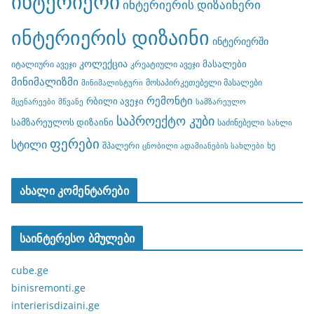
ინტერიერი
ინტერიერის დიზაინერი
ინტერიერის დიზაინი
ინტერიერში
კოლექცია
მასალები
იტალიური ავეჯი
კრეატიული ავეჯი
მინიმალიზმი
მოსაპირკეთებელი მასალები
მინიმალისტური
რემონტი
რბილი ავეჯი
მცენარეები
მწვანე
სამზარეულო
საპროექტო კუბი
სამზარეულოს დიზაინი
საძინებელი
სახლი
ფერები
სტილი
შპალერი
ხე
ცნობილი ადამიანების სახლები
ახალი კომენტარები
საინტერესო ბმულები
cube.ge
binisremonti.ge
interierisdizaini.ge