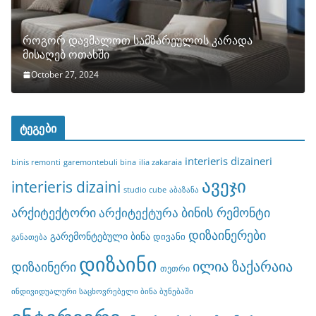
როგორ დავმალოთ სამზარეულოს კარადა
მისაღებ ოთახში
October 27, 2024
ტეგები
interieris dizaineri
binis remonti
garemontebuli bina
ilia zakaraia
ავეჯი
interieris dizaini
studio cube
აბაზანა
არქიტექტორი
ბინის რემონტი
არქიტექტურა
დიზაინერები
გარემონტებული ბინა
დივანი
განათება
დიზაინი
ილია ზაქარაია
დიზაინერი
თეთრი
ინდივიდუალური საცხოვრებელი ბინა ბუნებაში