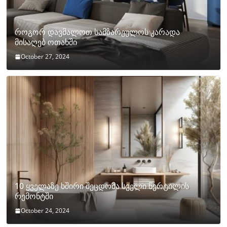
როგორ დავმალოთ სამზარეულოს კარადა
მისაღებ ოთახში
October 27, 2024
10 ყველაზე ხშირი შეცდომა სველი წერტილის
რემონტში
October 24, 2024