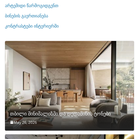
ი
არტემიდი წარმოგიდგენთ
ე
ბინების გაერთიანება
ბ
ი
კონტრასტები ინტერიერში
თბილი მინიმალიზმი და დედამიწის ტონები
May 26, 2026