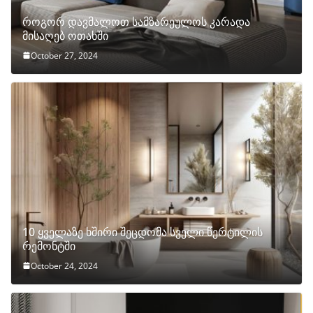
როგორ დავმალოთ სამზარეულოს კარადა
მისაღებ ოთახში
October 27, 2024
10 ყველაზე ხშირი შეცდომა სველი წერტილის
რემონტში
October 24, 2024