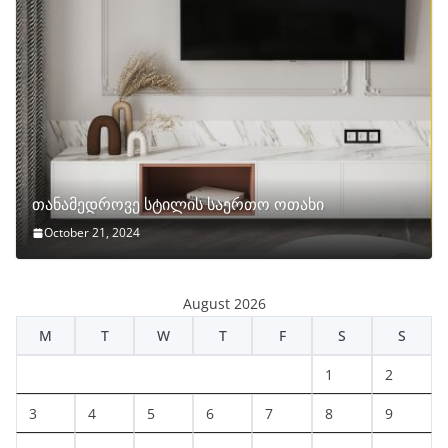
თანამედროვე სტილის საერთო ოთახი
October 21, 2024
August 2026
M
T
W
T
F
S
S
1
2
3
4
5
6
7
8
9