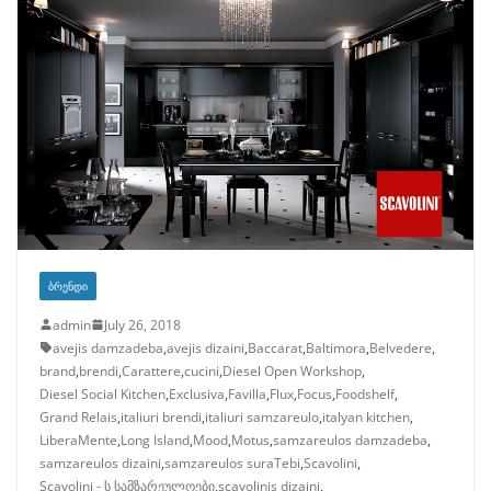
ᲑᲠᲔᲜᲓᲘ
admin
July 26, 2018
avejis damzadeba
,
avejis dizaini
,
Baccarat
,
Baltimora
,
Belvedere
,
brand
,
brendi
,
Carattere
,
cucini
,
Diesel Open Workshop
,
Diesel Social Kitchen
,
Exclusiva
,
Favilla
,
Flux
,
Focus
,
Foodshelf
,
Grand Relais
,
italiuri brendi
,
italiuri samzareulo
,
italyan kitchen
,
LiberaMente
,
Long Island
,
Mood
,
Motus
,
samzareulos damzadeba
,
samzareulos dizaini
,
samzareulos suraTebi
,
Scavolini
,
Scavolini - ს სამზარეულოები
,
scavolinis dizaini
,