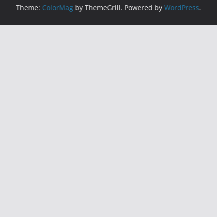
Theme:
ColorMag
by ThemeGrill. Powered by
WordPress
.