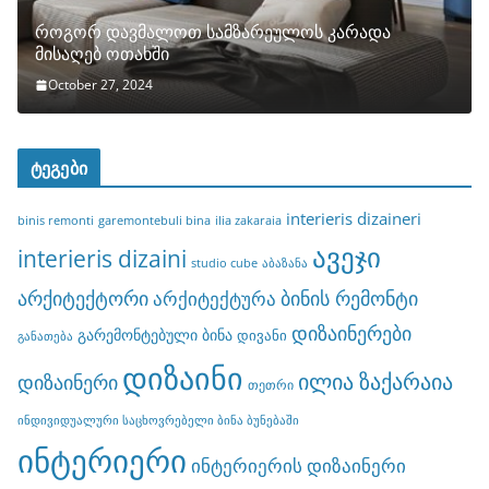
როგორ დავმალოთ სამზარეულოს კარადა
მისაღებ ოთახში
October 27, 2024
ტეგები
interieris dizaineri
binis remonti
garemontebuli bina
ilia zakaraia
ავეჯი
interieris dizaini
studio cube
აბაზანა
არქიტექტორი
ბინის რემონტი
არქიტექტურა
დიზაინერები
გარემონტებული ბინა
დივანი
განათება
დიზაინი
ილია ზაქარაია
დიზაინერი
თეთრი
ინდივიდუალური საცხოვრებელი ბინა ბუნებაში
ინტერიერი
ინტერიერის დიზაინერი