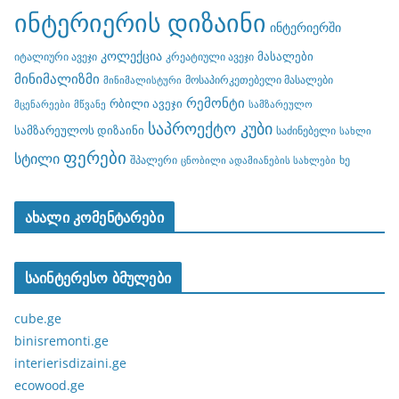
ინტერიერის დიზაინი
ინტერიერში
კოლექცია
მასალები
იტალიური ავეჯი
კრეატიული ავეჯი
მინიმალიზმი
მოსაპირკეთებელი მასალები
მინიმალისტური
რემონტი
რბილი ავეჯი
მცენარეები
მწვანე
სამზარეულო
საპროექტო კუბი
სამზარეულოს დიზაინი
საძინებელი
სახლი
ფერები
სტილი
შპალერი
ხე
ცნობილი ადამიანების სახლები
ახალი კომენტარები
საინტერესო ბმულები
cube.ge
binisremonti.ge
interierisdizaini.ge
ecowood.ge