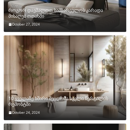
როგორ დავმალოთ სამზარეულოს კარადა
მისაღებ ოთახში
October 27, 2024
10 ყველაზე ხშირი შეცდომა სველი წერტილის
რემონტში
October 24, 2024