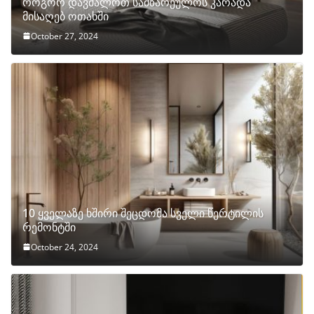
როგორ დავმალოთ სამზარეულოს კარადა
მისაღებ ოთახში
October 27, 2024
10 ყველაზე ხშირი შეცდომა სველი წერტილის
რემონტში
October 24, 2024