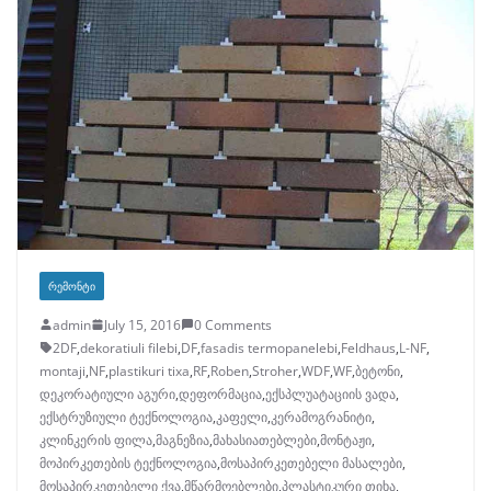
ᲠᲔᲛᲝᲜᲢᲘ
admin
July 15, 2016
0 Comments
2DF
,
dekoratiuli filebi
,
DF
,
fasadis termopanelebi
,
Feldhaus
,
L-NF
,
montaji
,
NF
,
plastikuri tixa
,
RF
,
Roben
,
Stroher
,
WDF
,
WF
,
ბეტონი
,
დეკორატიული აგური
,
დეფორმაცია
,
ექსპლუატაციის ვადა
,
ექსტრუზიული ტექნოლოგია
,
კაფელი
,
კერამოგრანიტი
,
კლინკერის ფილა
,
მაგნეზია
,
მახასიათებლები
,
მონტაჟი
,
მოპირკეთების ტექნოლოგია
,
მოსაპირკეთებელი მასალები
,
მოსაპირკეთებელი ქვა
,
მწარმოებლები
,
პლასტიკური თიხა
,