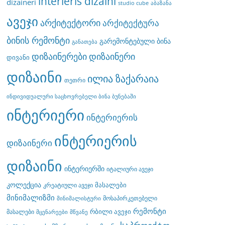
interieris dizaini
dizaineri
studio cube
აბაზანა
ავეჯი
არქიტექტორი
არქიტექტურა
ბინის რემონტი
გარემონტებული ბინა
განათება
დიზაინერები
დიზაინერი
დივანი
დიზაინი
ილია ზაქარაია
თეთრი
ინდივიდუალური საცხოვრებელი ბინა ბუნებაში
ინტერიერი
ინტერიერის
ინტერიერის
დიზაინერი
დიზაინი
ინტერიერში
იტალიური ავეჯი
კოლექცია
მასალები
კრეატიული ავეჯი
მინიმალიზმი
მოსაპირკეთებელი
მინიმალისტური
რემონტი
რბილი ავეჯი
მასალები
მცენარეები
მწვანე