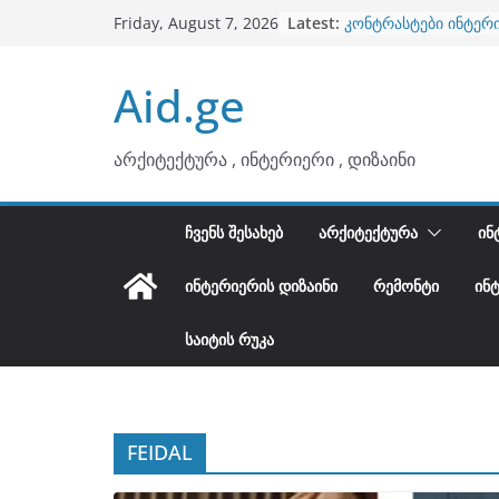
ბინების გაერთიანება
Skip
Latest:
Friday, August 7, 2026
კონტრასტები ინტერ
to
თბილი მინიმალიზმი
ტონები
content
Aid.ge
ინტერიერის დიზიანი
არტემიდი წარმოგი
არქიტექტურა , ინტერიერი , დიზაინი
ᲩᲕᲔᲜᲡ ᲨᲔᲡᲐᲮᲔᲑ
ᲐᲠᲥᲘᲢᲔᲥᲢᲣᲠᲐ
ᲘᲜ
ᲘᲜᲢᲔᲠᲘᲔᲠᲘᲡ ᲓᲘᲖᲐᲘᲜᲘ
ᲠᲔᲛᲝᲜᲢᲘ
ᲘᲜ
ᲡᲐᲘᲢᲘᲡ ᲠᲣᲙᲐ
FEIDAL