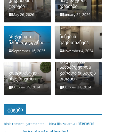
დედამიწის
ინტერიერის
ტონები
დიზიანი
May 26, 2026
January 24, 2026
არტემიდი
ბინების
წარმოგიდგენთ
გაერთიანება
September 16, 2025
November 4, 2024
როგორ
დავმალოთ
სამზარეულოს
კონტრასტები
კარადა მისაღებ
ინტერიერში
ოთახში
October 29, 2024
October 27, 2024
ტეგები
interieris
binis remonti
garemontebuli bina
ilia zakaraia