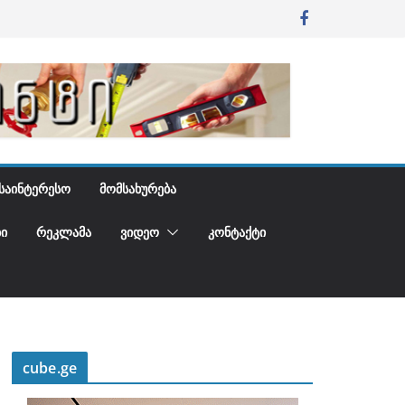
ᲡᲐᲘᲜᲢᲔᲠᲔᲡᲝ
ᲛᲝᲛᲡᲐᲮᲣᲠᲔᲑᲐ
Ი
ᲠᲔᲙᲚᲐᲛᲐ
ᲕᲘᲓᲔᲝ
ᲙᲝᲜᲢᲐᲥᲢᲘ
cube.ge