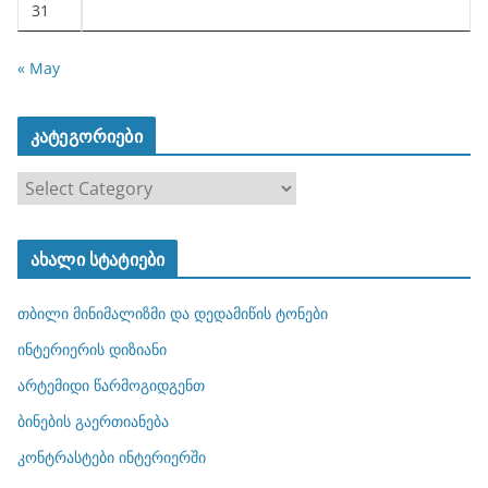
31
« May
კატეგორიები
კ
ა
ტ
ახალი სტატიები
ე
გ
თბილი მინიმალიზმი და დედამიწის ტონები
ო
რ
ინტერიერის დიზიანი
ი
არტემიდი წარმოგიდგენთ
ე
ბინების გაერთიანება
ბ
ი
კონტრასტები ინტერიერში