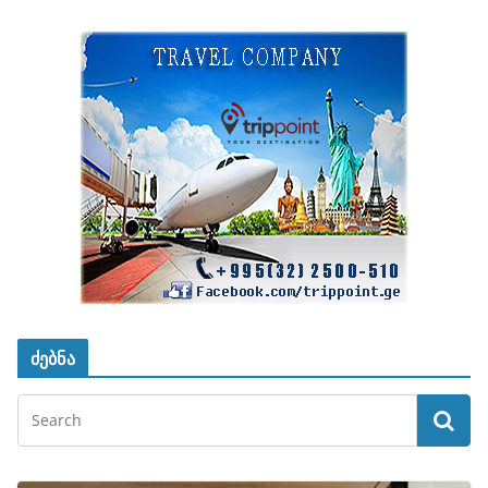
ძებნა