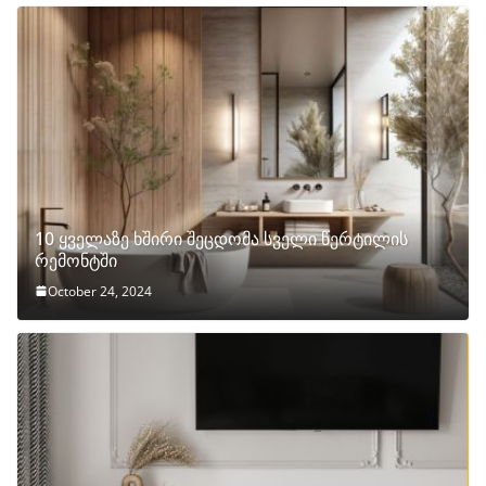
10 ყველაზე ხშირი შეცდომა სველი წერტილის
რემონტში
October 24, 2024