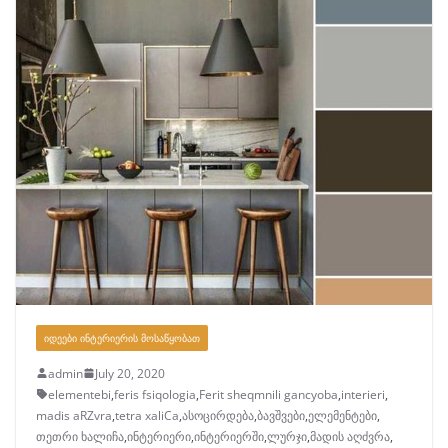
ᲘᲓᲔᲔᲑᲘ ᲘᲜᲢᲔᲠᲘᲔᲠᲘᲡ ᲛᲝᲡᲐᲬᲧᲝᲑᲐᲗ
admin
July 20, 2020
elementebi
,
feris fsiqologia
,
Ferit sheqmnili gancyoba
,
interieri
,
madis aRZvra
,
tetra xaliCa
,
ასოცირდება
,
ბავშვები
,
ელემენტები
,
თეთრი ხალიჩა
,
ინტერიერი
,
ინტერიერში
,
ლურჯი
,
მადის აღძვრა
,