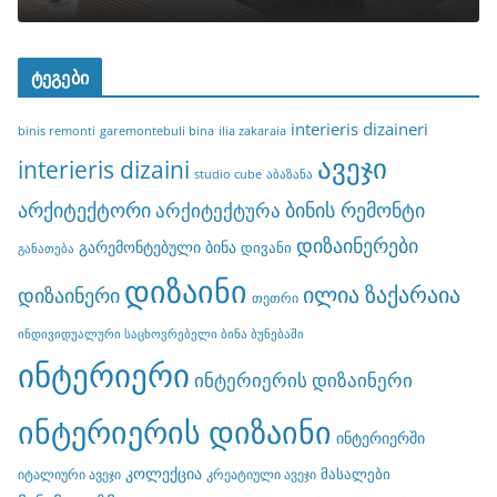
ტეგები
interieris dizaineri
binis remonti
garemontebuli bina
ilia zakaraia
ავეჯი
interieris dizaini
studio cube
აბაზანა
არქიტექტორი
ბინის რემონტი
არქიტექტურა
დიზაინერები
გარემონტებული ბინა
დივანი
განათება
დიზაინი
ილია ზაქარაია
დიზაინერი
თეთრი
ინდივიდუალური საცხოვრებელი ბინა ბუნებაში
ინტერიერი
ინტერიერის დიზაინერი
ინტერიერის დიზაინი
ინტერიერში
კოლექცია
მასალები
იტალიური ავეჯი
კრეატიული ავეჯი