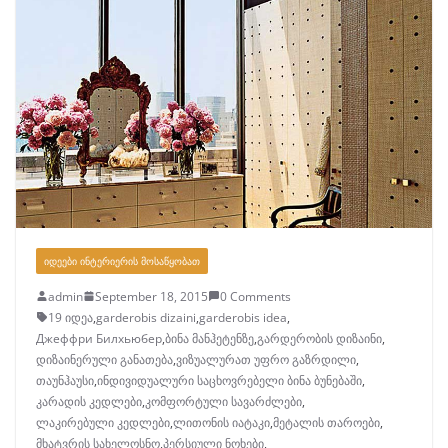
ᲘᲓᲔᲔᲑᲘ ᲘᲜᲢᲔᲠᲘᲔᲠᲘᲡ ᲛᲝᲡᲐᲬᲧᲝᲑᲐᲗ
admin
September 18, 2015
0 Comments
19 იდეა
,
garderobis dizaini
,
garderobis idea
,
Джеффри Билхьюбер
,
ბინა მანჰეტენზე
,
გარდერობის დიზაინი
,
დიზაინერული განათება
,
ვიზუალურათ უფრო გაზრდილი
,
თაუნჰაუსი
,
ინდივიდუალური საცხოვრებელი ბინა ბუნებაში
,
კარადის კედლები
,
კომფორტული სავარძლები
,
ლაკირებული კედლები
,
ლითონის იატაკი
,
მეტალის თაროები
,
მხატვრის სახელოსნო
,
პერსიული ნოხები
,