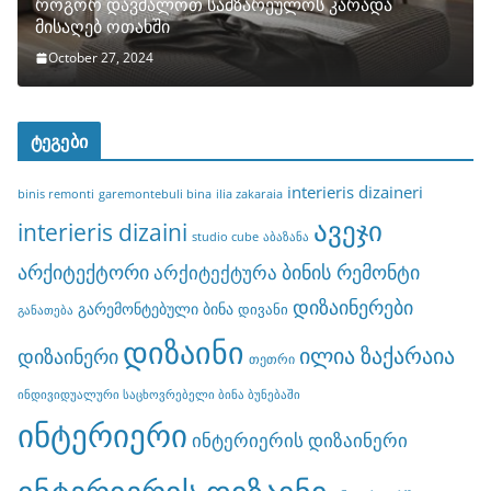
როგორ დავმალოთ სამზარეულოს კარადა
მისაღებ ოთახში
October 27, 2024
ტეგები
interieris dizaineri
binis remonti
garemontebuli bina
ilia zakaraia
ავეჯი
interieris dizaini
studio cube
აბაზანა
არქიტექტორი
ბინის რემონტი
არქიტექტურა
დიზაინერები
გარემონტებული ბინა
დივანი
განათება
დიზაინი
ილია ზაქარაია
დიზაინერი
თეთრი
ინდივიდუალური საცხოვრებელი ბინა ბუნებაში
ინტერიერი
ინტერიერის დიზაინერი