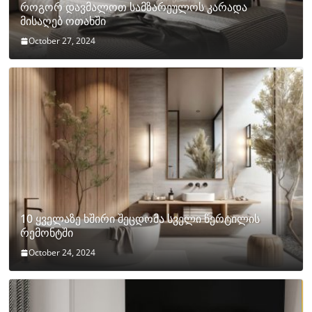
როგორ დავმალოთ სამზარეულოს კარადა
მისაღებ ოთახში
October 27, 2024
10 ყველაზე ხშირი შეცდომა სველი წერტილის
რემონტში
October 24, 2024