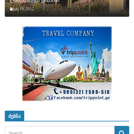
ლანდშაფტის დიზაინი
July 15, 2022
ძებნა