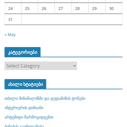
24
25
26
27
28
29
30
31
« May
კატეგორიები
კ
ა
ტ
ახალი სტატიები
ე
გ
თბილი მინიმალიზმი და დედამიწის ტონები
ო
რ
ინტერიერის დიზიანი
ი
არტემიდი წარმოგიდგენთ
ე
ბინების გაერთიანება