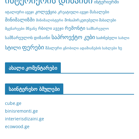
ინტერიერის დიზაინი
ინტერიერში
კოლექცია
მასალები
იტალიური ავეჯი
კრეატიული ავეჯი
მინიმალიზმი
მოსაპირკეთებელი მასალები
მინიმალისტური
რემონტი
რბილი ავეჯი
მცენარეები
მწვანე
სამზარეულო
საპროექტო კუბი
სამზარეულოს დიზაინი
საძინებელი
სახლი
ფერები
სტილი
შპალერი
ხე
ცნობილი ადამიანების სახლები
ახალი კომენტარები
საინტერესო ბმულები
cube.ge
binisremonti.ge
interierisdizaini.ge
ecowood.ge