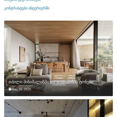
ბ
ი
კონტრასტები ინტერიერში
თბილი მინიმალიზმი და დედამიწის ტონები
May 26, 2026