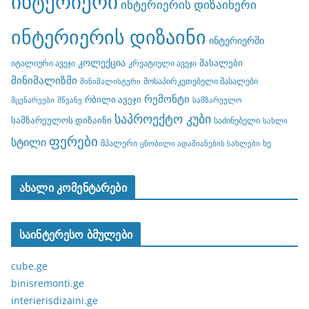
ინტერიერი
ინტერიერის დიზაინერი
ინტერიერის დიზაინი
ინტერიერში
კოლექცია
მასალები
იტალიური ავეჯი
კრეატიული ავეჯი
მინიმალიზმი
მოსაპირკეთებელი მასალები
მინიმალისტური
რემონტი
რბილი ავეჯი
მცენარეები
მწვანე
სამზარეულო
საპროექტო კუბი
სამზარეულოს დიზაინი
საძინებელი
სახლი
ფერები
სტილი
შპალერი
ხე
ცნობილი ადამიანების სახლები
ახალი კომენტარები
საინტერესო ბმულები
cube.ge
binisremonti.ge
interierisdizaini.ge