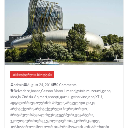
ᲐᲠᲥᲘᲢᲔᲥᲢᲣᲠᲣᲚᲘ ᲞᲠᲝᲔᲥᲢᲔᲑᲘ
admin
August 24, 2016
0 Comments
Belvedere
,
bordo
,
Casson Mann Limited
,
gvinis muzeumi
,
gvino
,
idea
,
la Cité du Vin
,
meri
,
proeqti
,
qartuli gvino
,
vine
,
vino
,
XTU
,
ადგილობრივი
,
ალუმინის პანელი
,
არეკვლადი ლაკი
,
არქიტექტორი
,
არქიტექტურული ბიურო
,
ბორდო
,
ბრიტანელი სპეციალისტები
,
გუგენჰეიმი
,
დეკანტერი
,
ეკოლოგიური სივრცე
,
ეკოლოგიურობა
,
ეკონომიკა
,
იდეა
,
კომპიუტერული მოდელირება
,
მერი
,
მეტალის კონსტრუქციები
,