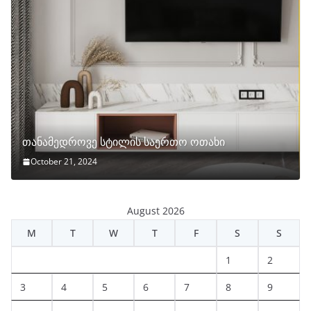
თანამედროვე სტილის საერთო ოთახი
October 21, 2024
August 2026
M
T
W
T
F
S
S
1
2
3
4
5
6
7
8
9