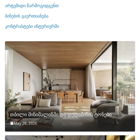
ი
არტემიდი წარმოგიდგენთ
ე
ბინების გაერთიანება
ბ
ი
კონტრასტები ინტერიერში
თბილი მინიმალიზმი და დედამიწის ტონები
May 26, 2026