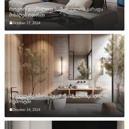
როგორ დავმალოთ სამზარეულოს კარადა
მისაღებ ოთახში
October 27, 2024
10 ყველაზე ხშირი შეცდომა სველი წერტილის
რემონტში
October 24, 2024