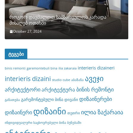
როგორ დავმალოთ სამზარეულოს კარადა
მისაღებ ოთახში
October 27, 2024
ტეგები
interieris dizaineri
binis remonti
garemontebuli bina
ilia zakaraia
ავეჯი
interieris dizaini
studio cube
აბაზანა
არქიტექტორი
ბინის რემონტი
არქიტექტურა
დიზაინერები
გარემონტებული ბინა
დივანი
განათება
დიზაინი
ილია ზაქარაია
დიზაინერი
თეთრი
ინდივიდუალური საცხოვრებელი ბინა ბუნებაში