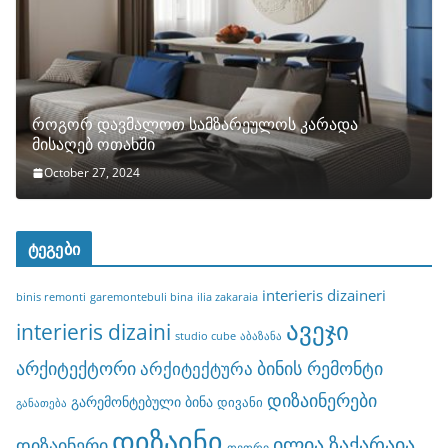
როგორ დავმალოთ სამზარეულოს კარადა
მისაღებ ოთახში
October 27, 2024
ტეგები
interieris dizaineri
binis remonti
garemontebuli bina
ilia zakaraia
ავეჯი
interieris dizaini
studio cube
აბაზანა
არქიტექტორი
ბინის რემონტი
არქიტექტურა
დიზაინერები
გარემონტებული ბინა
დივანი
განათება
დიზაინი
ილია ზაქარაია
დიზაინერი
თეთრი