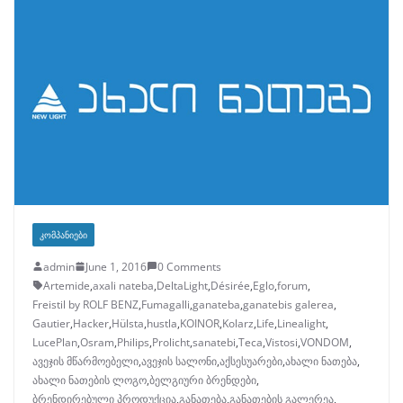
ᲙᲝᲛᲞᲐᲜᲘᲔᲑᲘ
admin
June 1, 2016
0 Comments
Artemide
,
axali nateba
,
DeltaLight
,
Désirée
,
Eglo
,
forum
,
Freistil by ROLF BENZ
,
Fumagalli
,
ganateba
,
ganatebis galerea
,
Gautier
,
Hacker
,
Hülsta
,
hustla
,
KOINOR
,
Kolarz
,
Life
,
Linealight
,
LucePlan
,
Osram
,
Philips
,
Prolicht
,
sanatebi
,
Teca
,
Vistosi
,
VONDOM
,
ავეჯის მწარმოებელი
,
ავეჯის სალონი
,
აქსესუარები
,
ახალი ნათება
,
ახალი ნათების ლოგო
,
ბელგიური ბრენდები
,
ბრენდირებული პროდუქცია
,
განათება
,
განათების გალერეა
,