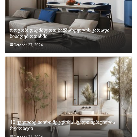
როგორ დავმალოთ სამზარეულოს კარადა
მისაღებ ოთახში
October 27, 2024
10 ყველაზე ხშირი შეცდომა სველი წერტილის
რემონტში
October 24, 2024