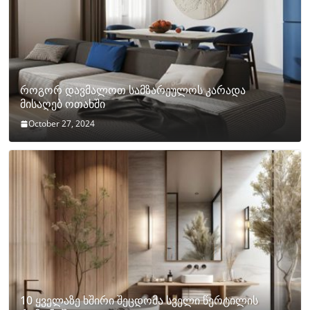
როგორ დავმალოთ სამზარეულოს კარადა
მისაღებ ოთახში
October 27, 2024
10 ყველაზე ხშირი შეცდომა სველი წერტილის