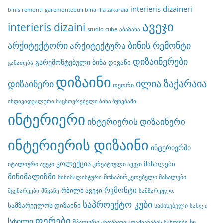
interieris dizaineri
binis remonti
garemontebuli bina
ilia zakaraia
ავეჯი
interieris dizaini
studio cube
აბაზანა
არქიტექტორი
ბინის რემონტი
არქიტექტურა
დიზაინერები
გარემონტებული ბინა
დივანი
განათება
დიზაინი
ილია ზაქარაია
დიზაინერი
თეთრი
ინდივიდუალური საცხოვრებელი ბინა ბუნებაში
ინტერიერი
ინტერიერის დიზაინერი
ინტერიერის დიზაინი
ინტერიერში
კოლექცია
მასალები
იტალიური ავეჯი
კრეატიული ავეჯი
მინიმალიზმი
მოსაპირკეთებელი მასალები
მინიმალისტური
რემონტი
რბილი ავეჯი
მცენარეები
მწვანე
სამზარეულო
საპროექტო კუბი
სამზარეულოს დიზაინი
საძინებელი
სახლი
ფერები
სტილი
შპალერი
ხე
ცნობილი ადამიანების სახლები