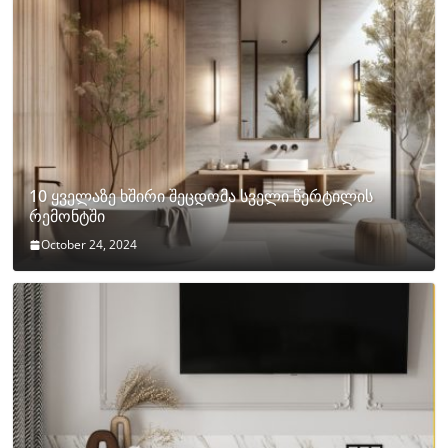
10 ყველაზე ხშირი შეცდომა სველი წერტილის
რემონტში
October 24, 2024