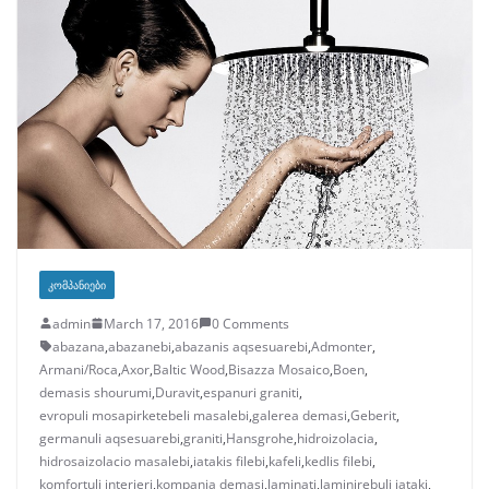
ᲙᲝᲛᲞᲐᲜᲘᲔᲑᲘ
admin
March 17, 2016
0 Comments
abazana
,
abazanebi
,
abazanis aqsesuarebi
,
Admonter
,
Armani/Roca
,
Axor
,
Baltic Wood
,
Bisazza Mosaico
,
Boen
,
demasis shourumi
,
Duravit
,
espanuri graniti
,
evropuli mosapirketebeli masalebi
,
galerea demasi
,
Geberit
,
germanuli aqsesuarebi
,
graniti
,
Hansgrohe
,
hidroizolacia
,
hidrosaizolacio masalebi
,
iatakis filebi
,
kafeli
,
kedlis filebi
,
komfortuli interieri
,
kompania demasi
,
laminati
,
laminirebuli iataki
,