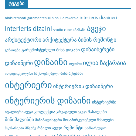
ტეგები
interieris dizaineri
binis remonti
garemontebuli bina
ilia zakaraia
ავეჯი
interieris dizaini
studio cube
აბაზანა
არქიტექტორი
ბინის რემონტი
არქიტექტურა
დიზაინერები
გარემონტებული ბინა
დივანი
განათება
დიზაინი
ილია ზაქარაია
დიზაინერი
თეთრი
ინდივიდუალური საცხოვრებელი ბინა ბუნებაში
ინტერიერი
ინტერიერის დიზაინერი
ინტერიერის დიზაინი
ინტერიერში
კოლექცია
მასალები
იტალიური ავეჯი
კრეატიული ავეჯი
მინიმალიზმი
მოსაპირკეთებელი მასალები
მინიმალისტური
რემონტი
რბილი ავეჯი
მცენარეები
მწვანე
სამზარეულო