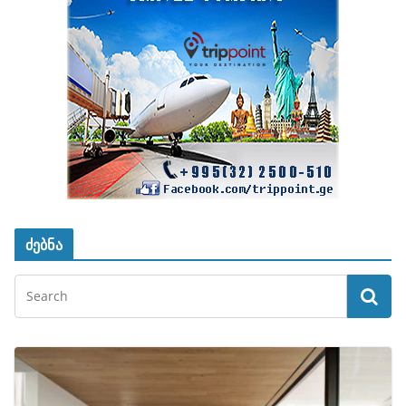
ძებნა