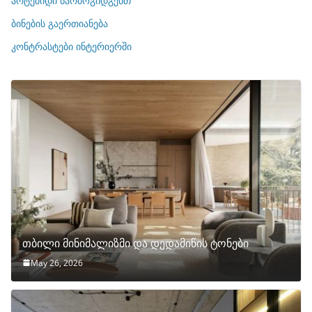
არტემიდი წარმოგიდგენთ
ე
ბინების გაერთიანება
ბ
ი
კონტრასტები ინტერიერში
თბილი მინიმალიზმი და დედამიწის ტონები
May 26, 2026