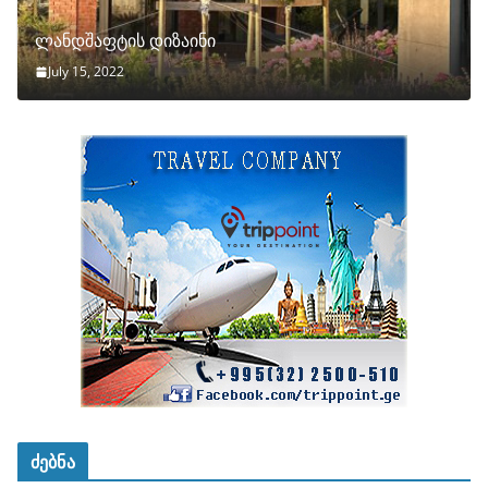
ლანდშაფტის დიზაინი
July 15, 2022
ძებნა