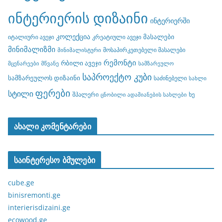
ინტერიერის დიზაინი
ინტერიერში
კოლექცია
მასალები
იტალიური ავეჯი
კრეატიული ავეჯი
მინიმალიზმი
მოსაპირკეთებელი მასალები
მინიმალისტური
რემონტი
რბილი ავეჯი
მცენარეები
მწვანე
სამზარეულო
საპროექტო კუბი
სამზარეულოს დიზაინი
საძინებელი
სახლი
ფერები
სტილი
შპალერი
ხე
ცნობილი ადამიანების სახლები
ახალი კომენტარები
საინტერესო ბმულები
cube.ge
binisremonti.ge
interierisdizaini.ge
ecowood.ge