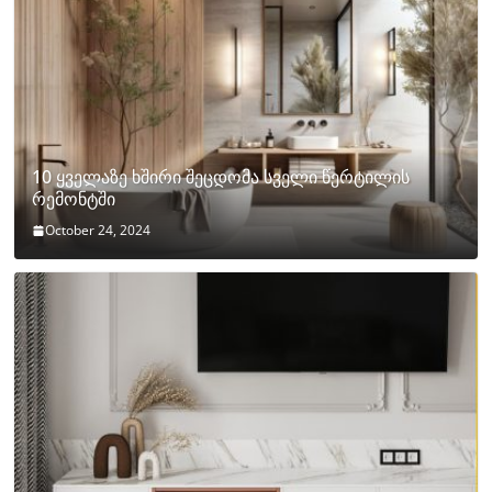
10 ყველაზე ხშირი შეცდომა სველი წერტილის
რემონტში
October 24, 2024