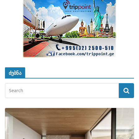
ძებნა