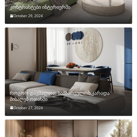
კონტრასტები ინტერიერში
October 29, 2024
როგორ დავმალოთ სამზარეულოს კარადა
მისაღებ ოთახში
October 27, 2024