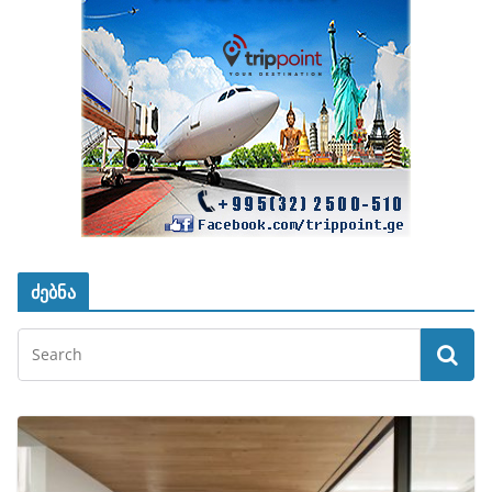
ძებნა