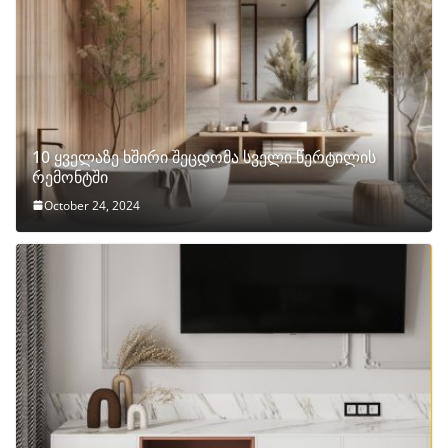
10 ყველაზე ხშირი შეცდომა სველი წერტილის
რემონტში
October 24, 2024