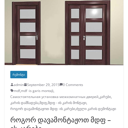
ᲠᲔᲛᲝᲜᲢᲘ
admin
September 29, 2015
0 Comments
mdf
,
mdf -is garis montaJi
,
Самостоятельная установка межкомнатных дверей
,
კარები
,
კარის დამზადება
,
მდფ
,
მდფ - ის კარის მონტაჟი
,
როგორ დავამონტაჟოთ მდფ- ის კარები
,
ძველი კარის დემონტაჟი
როგორ დავამონტაჟოთ მდფ –