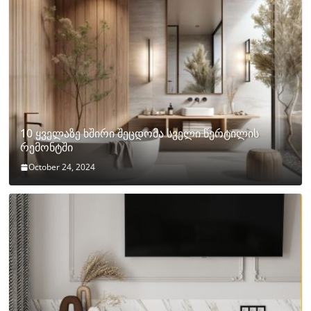
10 ყველაზე ხშირი შეცდომა სველი წერტილის
რემონტში
October 24, 2024