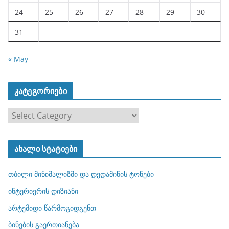
24
25
26
27
28
29
30
31
« May
კატეგორიები
კ
ა
ტ
ახალი სტატიები
ე
გ
თბილი მინიმალიზმი და დედამიწის ტონები
ო
რ
ინტერიერის დიზიანი
ი
არტემიდი წარმოგიდგენთ
ე
ბინების გაერთიანება
ბ