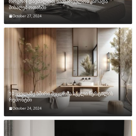
როგორ დავმალოთ სამზარეულოს კარადა
მისაღებ ოთახში
October 27, 2024
10 ყველაზე ხშირი შეცდომა სველი წერტილის
რემონტში
October 24, 2024