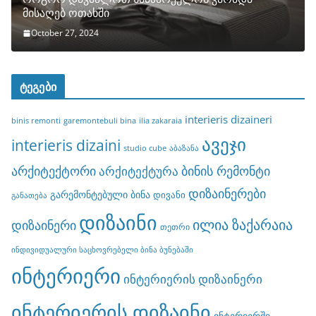
მისაღებ ოთახში
October 27, 2024
ტეგები
interieris dizaineri
binis remonti
garemontebuli bina
ilia zakaraia
ავეჯი
interieris dizaini
studio cube
აბაზანა
არქიტექტორი
ბინის რემონტი
არქიტექტურა
დიზაინერები
გარემონტებული ბინა
დივანი
განათება
დიზაინი
ილია ზაქარაია
დიზაინერი
თეთრი
ინდივიდუალური საცხოვრებელი ბინა ბუნებაში
ინტერიერი
ინტერიერის დიზაინერი
ინტერიერის დიზაინი
ინტერიერში