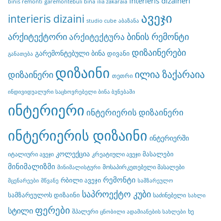
interieris dizaineri
binis remonti
garemontebuli bina
ilia zakaraia
ავეჯი
interieris dizaini
studio cube
აბაზანა
არქიტექტორი
ბინის რემონტი
არქიტექტურა
დიზაინერები
გარემონტებული ბინა
დივანი
განათება
დიზაინი
ილია ზაქარაია
დიზაინერი
თეთრი
ინდივიდუალური საცხოვრებელი ბინა ბუნებაში
ინტერიერი
ინტერიერის დიზაინერი
ინტერიერის დიზაინი
ინტერიერში
კოლექცია
მასალები
იტალიური ავეჯი
კრეატიული ავეჯი
მინიმალიზმი
მოსაპირკეთებელი მასალები
მინიმალისტური
რემონტი
რბილი ავეჯი
მცენარეები
მწვანე
სამზარეულო
საპროექტო კუბი
სამზარეულოს დიზაინი
საძინებელი
სახლი
ფერები
სტილი
შპალერი
ხე
ცნობილი ადამიანების სახლები