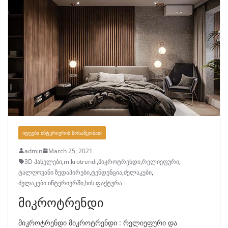
ᲘᲓᲔᲔᲑᲘ ᲘᲜᲢᲔᲠᲘᲔᲠᲘᲡ ᲛᲝᲡᲐᲬᲧᲝᲑᲐᲗ
admin
March 25, 2021
3D პანელები
,
mikrotrendi
,
მიკროტრენდი
,
რელიეფური
,
ტალღოვანი ზედაპირები
,
ტენდენცია
,
ძელაკები
,
ძელაკები ინტერიერში
,
ხის ფაქტურა
მიკროტრენდი
მიკროტრენდი მიკროტრენდი : რელიეფური და