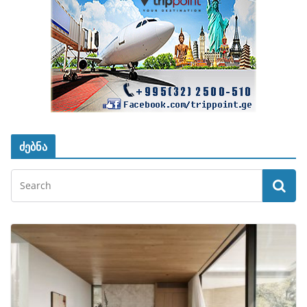
ძებნა