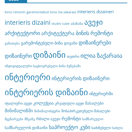
interieris dizaineri
binis remonti
garemontebuli bina
ilia zakaraia
ავეჯი
interieris dizaini
studio cube
აბაზანა
არქიტექტორი
ბინის რემონტი
არქიტექტურა
დიზაინერები
გარემონტებული ბინა
დივანი
განათება
დიზაინი
ილია ზაქარაია
დიზაინერი
თეთრი
ინდივიდუალური საცხოვრებელი ბინა ბუნებაში
ინტერიერი
ინტერიერის დიზაინერი
ინტერიერის დიზაინი
ინტერიერში
კოლექცია
მასალები
იტალიური ავეჯი
კრეატიული ავეჯი
მინიმალიზმი
მოსაპირკეთებელი მასალები
მინიმალისტური
რემონტი
რბილი ავეჯი
მცენარეები
მწვანე
სამზარეულო
საპროექტო კუბი
სამზარეულოს დიზაინი
საძინებელი
სახლი