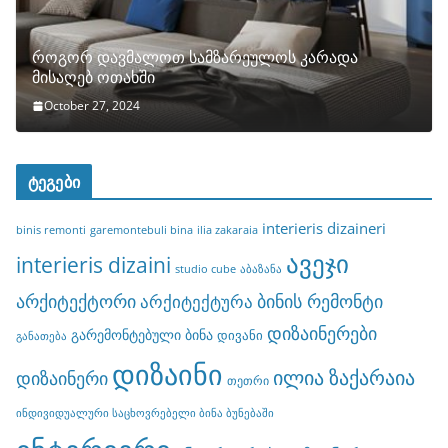
როგორ დავმალოთ სამზარეულოს კარადა
მისაღებ ოთახში
October 27, 2024
ტეგები
interieris dizaineri
binis remonti
garemontebuli bina
ilia zakaraia
ავეჯი
interieris dizaini
studio cube
აბაზანა
არქიტექტორი
ბინის რემონტი
არქიტექტურა
დიზაინერები
გარემონტებული ბინა
დივანი
განათება
დიზაინი
ილია ზაქარაია
დიზაინერი
თეთრი
ინდივიდუალური საცხოვრებელი ბინა ბუნებაში