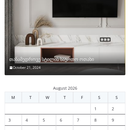
თანამედროვე სტილის საერთო ოთახი
October 21, 2024
August 2026
M
T
W
T
F
S
S
1
2
3
4
5
6
7
8
9