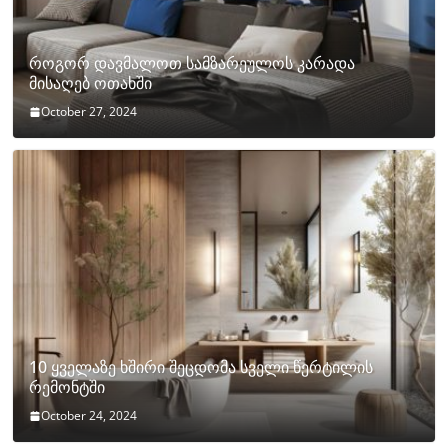
როგორ დავმალოთ სამზარეულოს კარადა
მისაღებ ოთახში
October 27, 2024
10 ყველაზე ხშირი შეცდომა სველი წერტილის
რემონტში
October 24, 2024