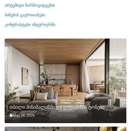
ი
არტემიდი წარმოგიდგენთ
ე
ბინების გაერთიანება
ბ
ი
კონტრასტები ინტერიერში
თბილი მინიმალიზმი და დედამიწის ტონები
May 26, 2026