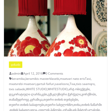
ᲓᲘᲖᲐᲘᲜᲘ
admin
April 12, 2016
0 Comments
keramika
,
keramikis masterklasebi
,
mxatvari nato erisTavi
,
mxatvrebi mxatvari
,
qartuli faifuri
,
saxelosno
,
Tixa
,
tixis saamqro
,
tixis sabado
,
WHITE STUDIO
,
WHITESTUDIO
,
არტ ობიექტები
,
დეკორატიული ლარნაკები
,
ექსკლუზიური ჭურჭელი
,
ვორქშოპი
,
თანამედროვე კერამიკა
,
თეთრი თიხის თვისებები
,
თეთრი თიხის საბადოები
,
თეთრი სახელოსნო
,
თიხა
,
თიხის ნაწარმი
,
თიხის საბადო
,
იდეა
,
კედლის პანოები
,
კერამიკის მასტერკლასები
,