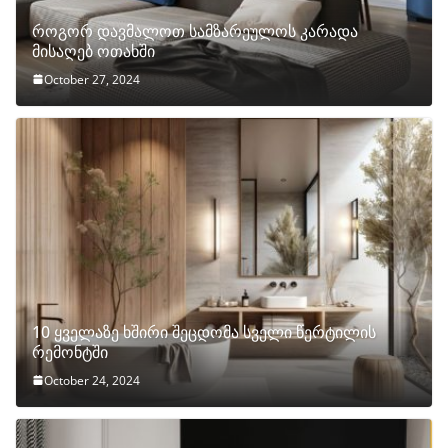
როგორ დავმალოთ სამზარეულოს კარადა
მისაღებ ოთახში
October 27, 2024
10 ყველაზე ხშირი შეცდომა სველი წერტილის
რემონტში
October 24, 2024