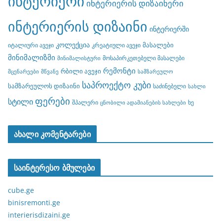
ინტერიერი
ინტერიერის დიზაინერი
ინტერიერის დიზაინი
ინტერიერში
კოლექცია
მასალები
იტალიური ავეჯი
კრეატიული ავეჯი
მინიმალიზმი
მოსაპირკეთებელი მასალები
მინიმალისტური
რემონტი
რბილი ავეჯი
მცენარეები
მწვანე
სამზარეულო
საპროექტო კუბი
სამზარეულოს დიზაინი
საძინებელი
სახლი
ფერები
სტილი
შპალერი
ხე
ცნობილი ადამიანების სახლები
ახალი კომენტარები
საინტერესო ბმულები
cube.ge
binisremonti.ge
interierisdizaini.ge