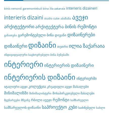
interieris dizaineri
binis remonti
garemontebuli bina
ilia zakaraia
ავეჯი
interieris dizaini
studio cube
აბაზანა
არქიტექტორი
ბინის რემონტი
არქიტექტურა
დიზაინერები
გარემონტებული ბინა
დივანი
განათება
დიზაინი
ილია ზაქარაია
დიზაინერი
თეთრი
ინდივიდუალური საცხოვრებელი ბინა ბუნებაში
ინტერიერი
ინტერიერის დიზაინერი
ინტერიერის დიზაინი
ინტერიერში
კოლექცია
მასალები
იტალიური ავეჯი
კრეატიული ავეჯი
მინიმალიზმი
მოსაპირკეთებელი მასალები
მინიმალისტური
რემონტი
რბილი ავეჯი
მცენარეები
მწვანე
სამზარეულო
საპროექტო კუბი
სამზარეულოს დიზაინი
საძინებელი
სახლი