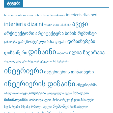
ტეგები
interieris dizaineri
binis remonti
garemontebuli bina
ilia zakaraia
ავეჯი
interieris dizaini
studio cube
აბაზანა
არქიტექტორი
ბინის რემონტი
არქიტექტურა
დიზაინერები
გარემონტებული ბინა
დივანი
განათება
დიზაინი
ილია ზაქარაია
დიზაინერი
თეთრი
ინდივიდუალური საცხოვრებელი ბინა ბუნებაში
ინტერიერი
ინტერიერის დიზაინერი
ინტერიერის დიზაინი
ინტერიერში
კოლექცია
მასალები
იტალიური ავეჯი
კრეატიული ავეჯი
მინიმალიზმი
მოსაპირკეთებელი მასალები
მინიმალისტური
რემონტი
რბილი ავეჯი
მცენარეები
მწვანე
სამზარეულო