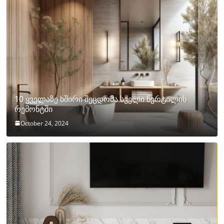
10 ყველაზე ხშირი შეცდომა სველი წერტილის
რემონტში
October 24, 2024