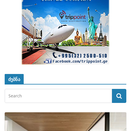
ძებნა