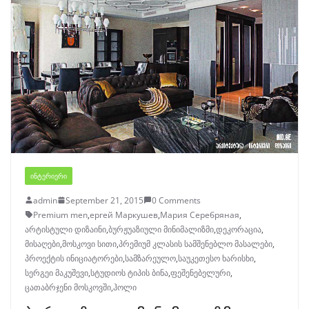
ᲘᲜᲢᲔᲠᲘᲔᲠᲘ
admin
September 21, 2015
0 Comments
Premium men
,
ергей Маркушев
,
Мария Серебряная
,
არტისტული დიზაინი
,
ბურჟუაზიული მინიმალიზმი
,
დეკორაცია
,
მისაღები
,
მოსკოვი სითი
,
პრემიუმ კლასის სამშენებლო მასალები
,
პროექტის ინიციატორები
,
სამზარეულო
,
საუკეთესო ხარისხი
,
სერგეი მაკუშევი
,
სტუდიოს ტიპის ბინა
,
ფეშენებელური
,
ცათაბრჯენი მოსკოვში
,
ჰოლი