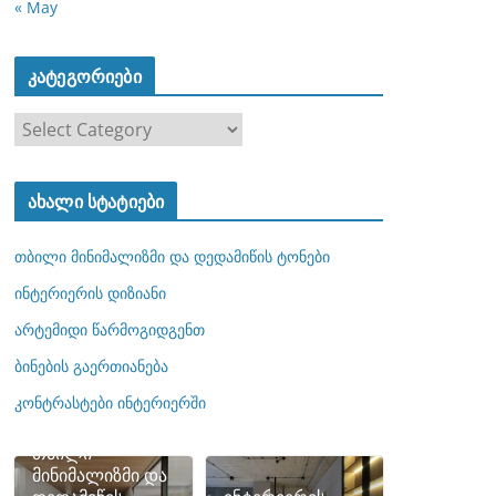
« May
კატეგორიები
კ
ა
ტ
ახალი სტატიები
ე
გ
თბილი მინიმალიზმი და დედამიწის ტონები
ო
რ
ინტერიერის დიზიანი
ი
არტემიდი წარმოგიდგენთ
ე
ბინების გაერთიანება
ბ
ი
კონტრასტები ინტერიერში
თბილი
მინიმალიზმი და