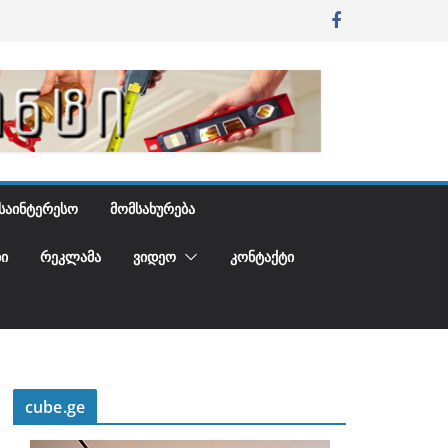
ᲡᲐᲘᲜᲢᲔᲠᲔᲡᲝ
ᲛᲝᲛᲡᲐᲮᲣᲠᲔᲑᲐ
Ი
ᲠᲔᲙᲚᲐᲛᲐ
ᲕᲘᲓᲔᲝ
ᲙᲝᲜᲢᲐᲥᲢᲘ
cube.ge