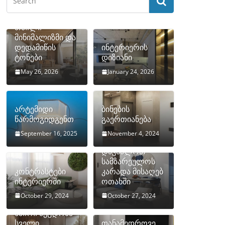
თბილი
მინიმალიზმი და
დედამიწის
ინტერიერის
ტონები
დიზიანი
May 26, 2026
January 24, 2026
არტემიდი
ბინების
წარმოგიდგენთ
გაერთიანება
September 16, 2025
November 4, 2024
როგორ
დავმალოთ
სამზარეულოს
კონტრასტები
კარადა მისაღებ
ინტერიერში
ოთახში
October 29, 2024
October 27, 2024
10 ყველაზე
ხშირი შეცდომა
სველი
თანამედროვე