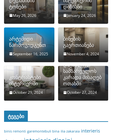
დედამიწის
ინტერიერის
ტონები
დიზიანი
May 26, 2026
January 24, 2026
არტემიდი
ბინების
წარმოგიდგენთ
გაერთიანება
September 16, 2025
November 4, 2024
როგორ
დავმალოთ
სამზარეულოს
კონტრასტები
კარადა მისაღებ
ინტერიერში
ოთახში
October 29, 2024
October 27, 2024
ტეგები
interieris
binis remonti
garemontebuli bina
ilia zakaraia