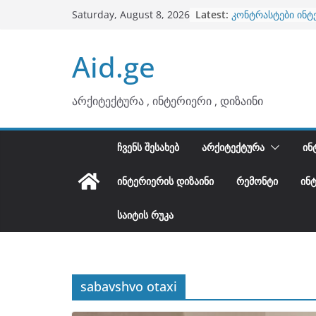
Skip
Latest:
კონტრასტები ინტ
Saturday, August 8, 2026
to
თბილი მინიმალიზ
ტონები
content
Aid.ge
ინტერიერის დიზი
არტემიდი წარმო
ბინების გაერთიან
არქიტექტურა , ინტერიერი , დიზაინი
ᲩᲕᲔᲜᲡ ᲨᲔᲡᲐᲮᲔᲑ
ᲐᲠᲥᲘᲢᲔᲥᲢᲣᲠᲐ
ᲘᲜ
ᲘᲜᲢᲔᲠᲘᲔᲠᲘᲡ ᲓᲘᲖᲐᲘᲜᲘ
ᲠᲔᲛᲝᲜᲢᲘ
ᲘᲜ
ᲡᲐᲘᲢᲘᲡ ᲠᲣᲙᲐ
sabavshvo otaxi