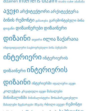
interieris dizaini
dizaineri
studio cube
აბაზანა
ავეჯი
არქიტექტორი
არქიტექტურა
ბინის რემონტი
გარემონტებული ბინა
განათება
დიზაინერები
დიზაინერი
დივანი
დიზაინი
ილია ზაქარაია
თეთრი
ინდივიდუალური საცხოვრებელი ბინა ბუნებაში
ინტერიერი
ინტერიერის
ინტერიერის
დიზაინერი
დიზაინი
ინტერიერში
იტალიური ავეჯი
კოლექცია
მასალები
კრეატიული ავეჯი
მინიმალიზმი
მოსაპირკეთებელი
მინიმალისტური
რემონტი
რბილი ავეჯი
მასალები
მცენარეები
მწვანე