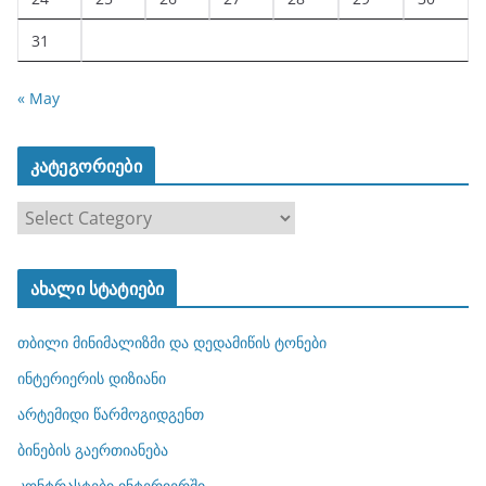
31
« May
კატეგორიები
კ
ა
ტ
ახალი სტატიები
ე
გ
თბილი მინიმალიზმი და დედამიწის ტონები
ო
რ
ინტერიერის დიზიანი
ი
არტემიდი წარმოგიდგენთ
ე
ბინების გაერთიანება
ბ
ი
კონტრასტები ინტერიერში