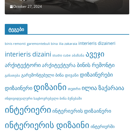
October 27, 2024
ტეგები
interieris dizaineri
binis remonti
garemontebuli bina
ilia zakaraia
ავეჯი
interieris dizaini
studio cube
აბაზანა
არქიტექტორი
ბინის რემონტი
არქიტექტურა
დიზაინერები
გარემონტებული ბინა
დივანი
განათება
დიზაინი
ილია ზაქარაია
დიზაინერი
თეთრი
ინდივიდუალური საცხოვრებელი ბინა ბუნებაში
ინტერიერი
ინტერიერის დიზაინერი
ინტერიერის დიზაინი
ინტერიერში