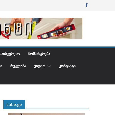
ᲡᲐᲘᲜᲢᲔᲠᲔᲡᲝ
ᲛᲝᲛᲡᲐᲮᲣᲠᲔᲑᲐ
Ი
ᲠᲔᲙᲚᲐᲛᲐ
ᲕᲘᲓᲔᲝ
ᲙᲝᲜᲢᲐᲥᲢᲘ
cube.ge