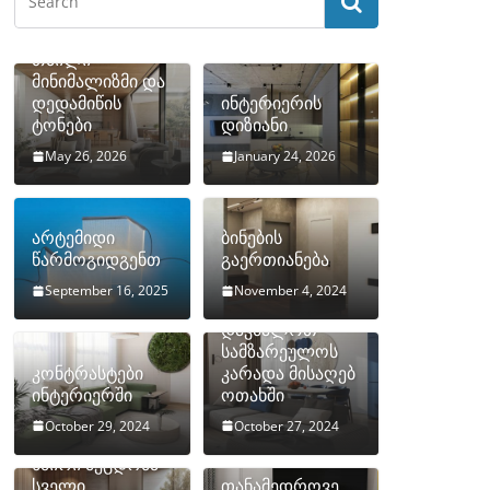
თბილი
მინიმალიზმი და
დედამიწის
ინტერიერის
ტონები
დიზიანი
May 26, 2026
January 24, 2026
არტემიდი
ბინების
წარმოგიდგენთ
გაერთიანება
September 16, 2025
November 4, 2024
როგორ
დავმალოთ
სამზარეულოს
კონტრასტები
კარადა მისაღებ
ინტერიერში
ოთახში
October 29, 2024
October 27, 2024
10 ყველაზე
ხშირი შეცდომა
სველი
თანამედროვე