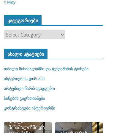
« May
კატეგორიები
კ
ა
ტ
ახალი სტატიები
ე
გ
თბილი მინიმალიზმი და დედამიწის ტონები
ო
რ
ინტერიერის დიზიანი
ი
არტემიდი წარმოგიდგენთ
ე
ბინების გაერთიანება
ბ
ი
კონტრასტები ინტერიერში
თბილი
მინიმალიზმი და