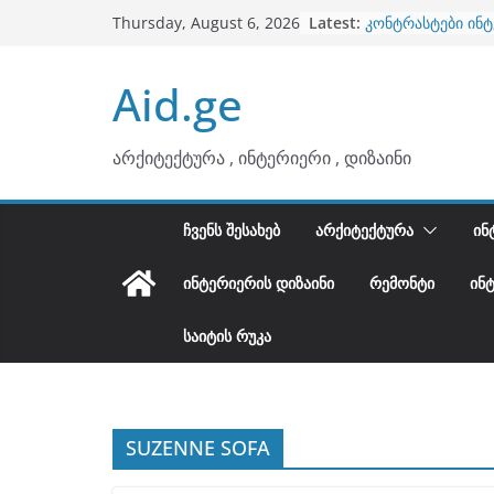
ბინების გაერთია
Skip
Latest:
Thursday, August 6, 2026
კონტრასტები ინ
to
თბილი მინიმალიზ
ტონები
content
Aid.ge
ინტერიერის დიზი
არტემიდი წარმო
არქიტექტურა , ინტერიერი , დიზაინი
ᲩᲕᲔᲜᲡ ᲨᲔᲡᲐᲮᲔᲑ
ᲐᲠᲥᲘᲢᲔᲥᲢᲣᲠᲐ
ᲘᲜ
ᲘᲜᲢᲔᲠᲘᲔᲠᲘᲡ ᲓᲘᲖᲐᲘᲜᲘ
ᲠᲔᲛᲝᲜᲢᲘ
ᲘᲜ
ᲡᲐᲘᲢᲘᲡ ᲠᲣᲙᲐ
SUZENNE SOFA