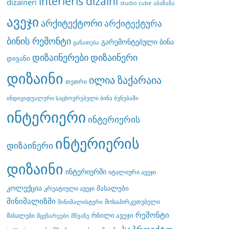
interieris dizaini
dizaineri
studio cube
აბაზანა
ავეჯი
არქიტექტორი
არქიტექტურა
ბინის რემონტი
გარემონტებული ბინა
განათება
დიზაინერები
დიზაინერი
დივანი
დიზაინი
ილია ზაქარაია
თეთრი
ინდივიდუალური საცხოვრებელი ბინა ბუნებაში
ინტერიერი
ინტერიერის
ინტერიერის
დიზაინერი
დიზაინი
ინტერიერში
იტალიური ავეჯი
კოლექცია
მასალები
კრეატიული ავეჯი
მინიმალიზმი
მოსაპირკეთებელი
მინიმალისტური
რემონტი
რბილი ავეჯი
მასალები
მცენარეები
მწვანე