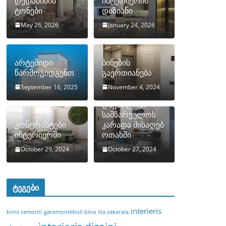
დედამიწის
ინტერიერის
ტონები
დიზიანი
May 26, 2026
January 24, 2026
არტემიდი
ბინების
წარმოგიდგენთ
გაერთიანება
September 16, 2025
November 4, 2024
როგორ
დავმალოთ
სამზარეულოს
კონტრასტები
კარადა მისაღებ
ინტერიერში
ოთახში
October 29, 2024
October 27, 2024
ტეგები
interieris
binis remonti
garemontebuli bina
ilia zakaraia