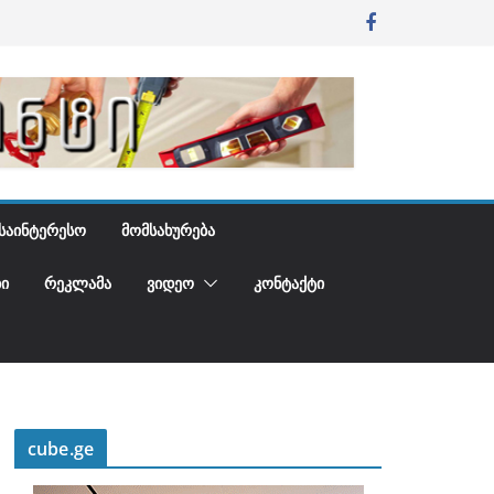
ᲡᲐᲘᲜᲢᲔᲠᲔᲡᲝ
ᲛᲝᲛᲡᲐᲮᲣᲠᲔᲑᲐ
Ი
ᲠᲔᲙᲚᲐᲛᲐ
ᲕᲘᲓᲔᲝ
ᲙᲝᲜᲢᲐᲥᲢᲘ
cube.ge