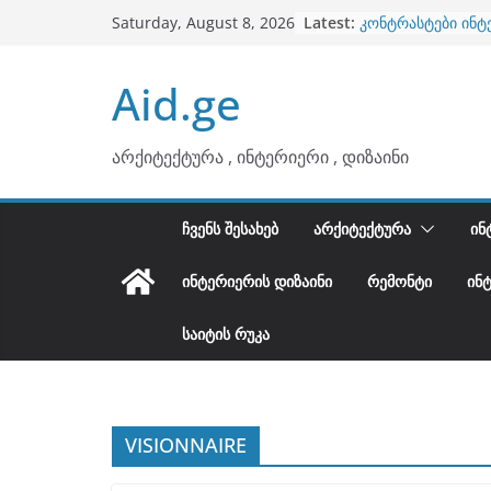
ბინების გაერთიან
Skip
Latest:
კონტრასტები ინტ
Saturday, August 8, 2026
to
თბილი მინიმალიზ
ტონები
content
Aid.ge
ინტერიერის დიზი
არტემიდი წარმო
არქიტექტურა , ინტერიერი , დიზაინი
ᲩᲕᲔᲜᲡ ᲨᲔᲡᲐᲮᲔᲑ
ᲐᲠᲥᲘᲢᲔᲥᲢᲣᲠᲐ
ᲘᲜ
ᲘᲜᲢᲔᲠᲘᲔᲠᲘᲡ ᲓᲘᲖᲐᲘᲜᲘ
ᲠᲔᲛᲝᲜᲢᲘ
ᲘᲜ
ᲡᲐᲘᲢᲘᲡ ᲠᲣᲙᲐ
VISIONNAIRE