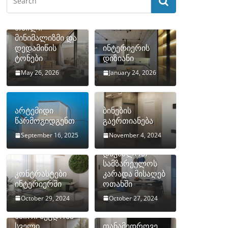
თბილი
მინიმალიზმი და
დედამიწის
ინტერიერის
ტონები
დიზიანი
May 26, 2026
January 24, 2026
არტემიდი
ბინების
წარმოგიდგენთ
გაერთიანება
September 16, 2025
November 4, 2024
როგორ
დავმალოთ
სამზარეულოს
კონტრასტები
კარადა მისაღებ
ინტერიერში
ოთახში
October 29, 2024
October 27, 2024
10 ყველაზე
ხშირი შეცდომა
სველი
თანამედროვე