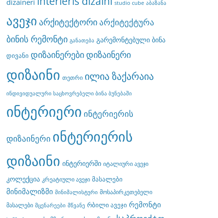
interieris dizaini
dizaineri
studio cube
აბაზანა
ავეჯი
არქიტექტორი
არქიტექტურა
ბინის რემონტი
გარემონტებული ბინა
განათება
დიზაინერები
დიზაინერი
დივანი
დიზაინი
ილია ზაქარაია
თეთრი
ინდივიდუალური საცხოვრებელი ბინა ბუნებაში
ინტერიერი
ინტერიერის
ინტერიერის
დიზაინერი
დიზაინი
ინტერიერში
იტალიური ავეჯი
კოლექცია
მასალები
კრეატიული ავეჯი
მინიმალიზმი
მოსაპირკეთებელი
მინიმალისტური
რემონტი
რბილი ავეჯი
მასალები
მცენარეები
მწვანე