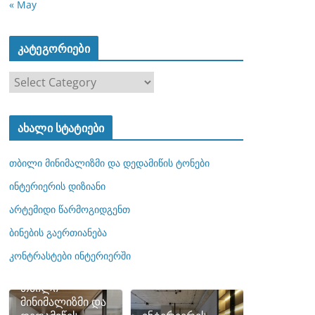
« May
კატეგორიები
კ
ა
ტ
ახალი სტატიები
ე
გ
თბილი მინიმალიზმი და დედამიწის ტონები
ო
რ
ინტერიერის დიზიანი
ი
არტემიდი წარმოგიდგენთ
ე
ბინების გაერთიანება
ბ
ი
კონტრასტები ინტერიერში
თბილი
მინიმალიზმი და