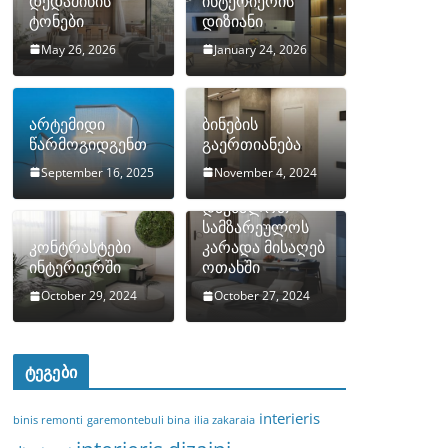
დედამიწის
ინტერიერის
ტონები
დიზიანი
May 26, 2026
January 24, 2026
არტემიდი
ბინების
წარმოგიდგენთ
გაერთიანება
September 16, 2025
November 4, 2024
როგორ
დავმალოთ
სამზარეულოს
კონტრასტები
კარადა მისაღებ
ინტერიერში
ოთახში
October 29, 2024
October 27, 2024
ტეგები
interieris
binis remonti
garemontebuli bina
ilia zakaraia