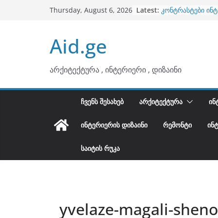
Skip
Latest:
კონტრასტები ინ
Thursday, August 6, 2026
to
თბილი მინიმალიზ
ტონები
content
Aid.ge
ინტერიერის დიზი
არტემიდი წარმო
ბინების გაერთია
არქიტექტურა , ინტერიერი , დიზაინი
ᲩᲕᲔᲜᲡ ᲨᲔᲡᲐᲮᲔᲑ
ᲐᲠᲥᲘᲢᲔᲥᲢᲣᲠᲐ
ᲘᲜ
ᲘᲜᲢᲔᲠᲘᲔᲠᲘᲡ ᲓᲘᲖᲐᲘᲜᲘ
ᲠᲔᲛᲝᲜᲢᲘ
ᲘᲜ
ᲡᲐᲘᲢᲘᲡ ᲠᲣᲙᲐ
yvelaze-magali-sheno