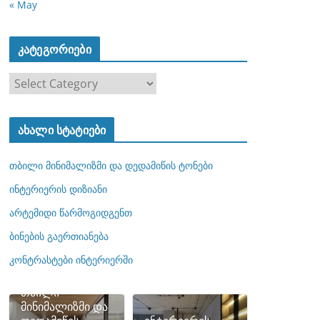
« May
კატეგორიები
კ
ა
ტ
ახალი სტატიები
ე
გ
თბილი მინიმალიზმი და დედამიწის ტონები
ო
რ
ინტერიერის დიზიანი
ი
არტემიდი წარმოგიდგენთ
ე
ბინების გაერთიანება
ბ
ი
კონტრასტები ინტერიერში
თბილი
მინიმალიზმი და