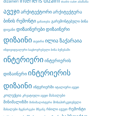
interieris dizaini
dizaineri
studio cube
აბაზანა
ავეჯი
არქიტექტორი
არქიტექტურა
ბინის რემონტი
გარემონტებული ბინა
განათება
დიზაინერები
დიზაინერი
დივანი
დიზაინი
ილია ზაქარაია
თეთრი
ინდივიდუალური საცხოვრებელი ბინა ბუნებაში
ინტერიერი
ინტერიერის
ინტერიერის
დიზაინერი
დიზაინი
ინტერიერში
იტალიური ავეჯი
კოლექცია
მასალები
კრეატიული ავეჯი
მინიმალიზმი
მოსაპირკეთებელი
მინიმალისტური
რემონტი
რბილი ავეჯი
მასალები
მცენარეები
მწვანე