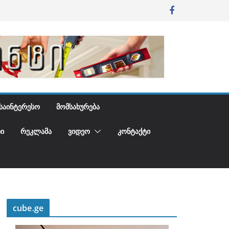
ᲡᲐᲘᲜᲢᲔᲠᲔᲡᲝ
ᲛᲝᲛᲡᲐᲮᲣᲠᲔᲑᲐ
Ი
ᲠᲔᲙᲚᲐᲛᲐ
ᲕᲘᲓᲔᲝ
ᲙᲝᲜᲢᲐᲥᲢᲘ
cube.ge