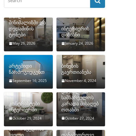
თბილი
მინიმალიზმი და
დედამიწის
ინტერიერის
ტონები
დიზიანი
May 26, 2026
January 24, 2026
არტემიდი
ბინების
წარმოგიდგენთ
გაერთიანება
September 16, 2025
November 4, 2024
როგორ
დავმალოთ
სამზარეულოს
კონტრასტები
კარადა მისაღებ
ინტერიერში
ოთახში
October 29, 2024
October 27, 2024
10 ყველაზე
ხშირი შეცდომა
სველი
თანამედროვე