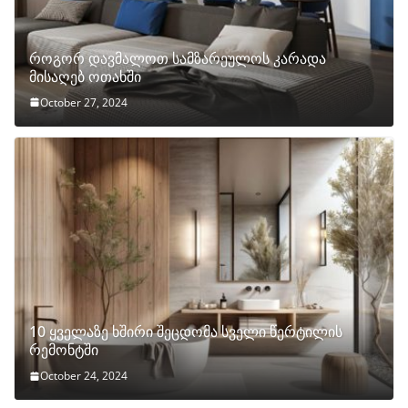
როგორ დავმალოთ სამზარეულოს კარადა
მისაღებ ოთახში
October 27, 2024
10 ყველაზე ხშირი შეცდომა სველი წერტილის
რემონტში
October 24, 2024