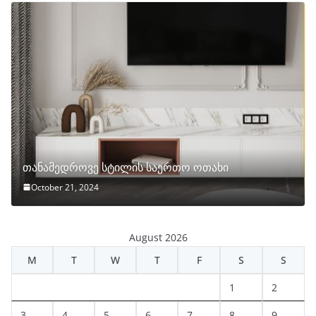
თანამედროვე სტილის საერთო ოთახი
October 21, 2024
August 2026
M
T
W
T
F
S
S
1
2
3
4
5
6
7
8
9