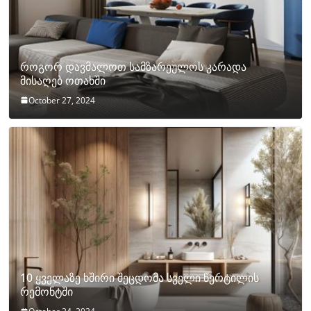
როგორ დავმალოთ სამზარეულოს კარადა
მისაღებ ოთახში
October 27, 2024
10 ყველაზე ხშირი შეცდომა სველი წერტილის
რემონტში