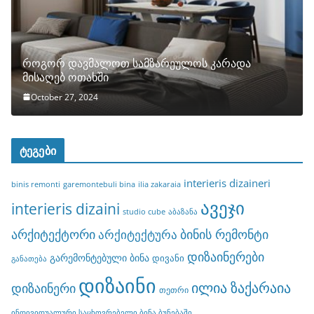
როგორ დავმალოთ სამზარეულოს კარადა
მისაღებ ოთახში
October 27, 2024
ტეგები
interieris dizaineri
binis remonti
garemontebuli bina
ilia zakaraia
ავეჯი
interieris dizaini
studio cube
აბაზანა
არქიტექტორი
ბინის რემონტი
არქიტექტურა
დიზაინერები
გარემონტებული ბინა
დივანი
განათება
დიზაინი
ილია ზაქარაია
დიზაინერი
თეთრი
ინდივიდუალური საცხოვრებელი ბინა ბუნებაში