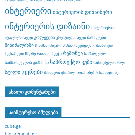
ინტერიერი
ინტერიერის დიზაინერი
ინტერიერის დიზაინი
ინტერიერში
კოლექცია
მასალები
იტალიური ავეჯი
კრეატიული ავეჯი
მინიმალიზმი
მოსაპირკეთებელი მასალები
მინიმალისტური
რემონტი
რბილი ავეჯი
მცენარეები
მწვანე
სამზარეულო
საპროექტო კუბი
სამზარეულოს დიზაინი
საძინებელი
სახლი
ფერები
სტილი
შპალერი
ხე
ცნობილი ადამიანების სახლები
ახალი კომენტარები
საინტერესო ბმულები
cube.ge
binisremonti.ge