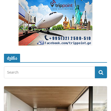
ძებნა