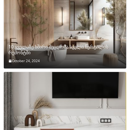
10 ყველაზე ხშირი შეცდომა სველი წერტილის
რემონტში
October 24, 2024