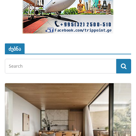
ძებნა