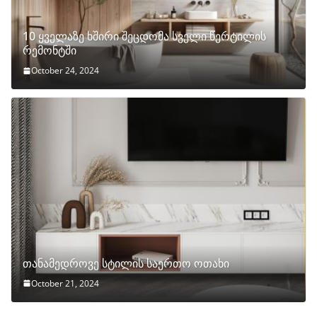
10 ყველაზე ხშირი შეცდომა სველი წერტილის
რემონტში
October 24, 2024
თანამედროვე სტილის საერთო ოთახი
October 21, 2024