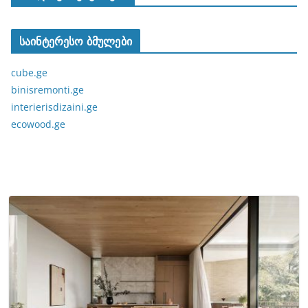
საინტერესო ბმულები
cube.ge
binisremonti.ge
interierisdizaini.ge
ecowood.ge