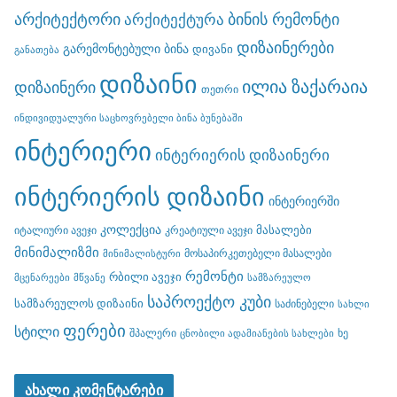
არქიტექტორი
ბინის რემონტი
არქიტექტურა
დიზაინერები
გარემონტებული ბინა
დივანი
განათება
დიზაინი
ილია ზაქარაია
დიზაინერი
თეთრი
ინდივიდუალური საცხოვრებელი ბინა ბუნებაში
ინტერიერი
ინტერიერის დიზაინერი
ინტერიერის დიზაინი
ინტერიერში
კოლექცია
მასალები
იტალიური ავეჯი
კრეატიული ავეჯი
მინიმალიზმი
მოსაპირკეთებელი მასალები
მინიმალისტური
რემონტი
რბილი ავეჯი
მცენარეები
მწვანე
სამზარეულო
საპროექტო კუბი
სამზარეულოს დიზაინი
საძინებელი
სახლი
ფერები
სტილი
შპალერი
ხე
ცნობილი ადამიანების სახლები
ახალი კომენტარები