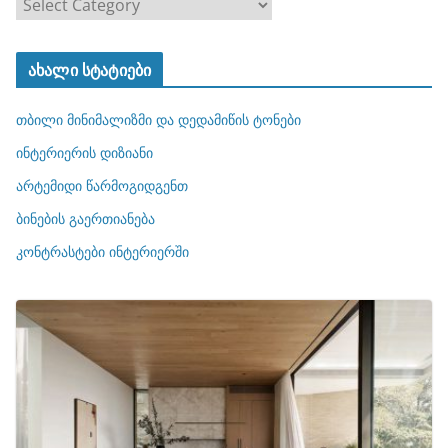
კ
ა
ტ
ახალი სტატიები
ე
გ
თბილი მინიმალიზმი და დედამიწის ტონები
ო
რ
ინტერიერის დიზიანი
ი
არტემიდი წარმოგიდგენთ
ე
ბინების გაერთიანება
ბ
ი
კონტრასტები ინტერიერში