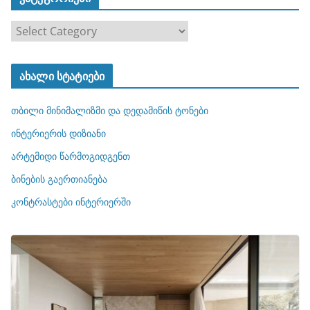
კ
ა
ტ
ახალი სტატიები
ე
გ
თბილი მინიმალიზმი და დედამიწის ტონები
ო
რ
ინტერიერის დიზიანი
ი
არტემიდი წარმოგიდგენთ
ე
ბინების გაერთიანება
ბ
ი
კონტრასტები ინტერიერში