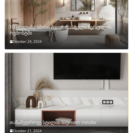
10 ყველაზე ხშირი შეცდომა სველი წერტილის
რემონტში
October 24, 2024
თანამედროვე სტილის საერთო ოთახი
October 21, 2024