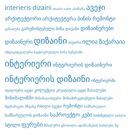
ავეჯი
interieris dizaini
studio cube
აბაზანა
არქიტექტორი
ბინის რემონტი
არქიტექტურა
დიზაინერები
გარემონტებული ბინა
დივანი
განათება
დიზაინი
ილია ზაქარაია
დიზაინერი
თეთრი
ინდივიდუალური საცხოვრებელი ბინა ბუნებაში
ინტერიერი
ინტერიერის დიზაინერი
ინტერიერის დიზაინი
ინტერიერში
კოლექცია
მასალები
იტალიური ავეჯი
კრეატიული ავეჯი
მინიმალიზმი
მოსაპირკეთებელი მასალები
მინიმალისტური
რემონტი
რბილი ავეჯი
მცენარეები
მწვანე
სამზარეულო
საპროექტო კუბი
სამზარეულოს დიზაინი
საძინებელი
სახლი
ფერები
სტილი
შპალერი
ხე
ცნობილი ადამიანების სახლები