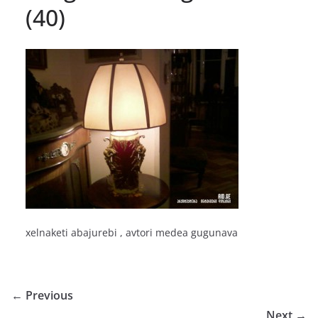
(40)
xelnaketi abajurebi , avtori medea gugunava
← Previous
Next →