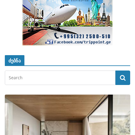
ძებნა