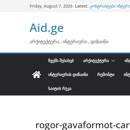
ბინების გაერთიანება
Skip
Latest:
Friday, August 7, 2026
კონტრასტები ინტერ
to
თბილი მინიმალიზმი
ტონები
content
Aid.ge
ინტერიერის დიზიანი
არტემიდი წარმოგი
არქიტექტურა , ინტერიერი , დიზაინი
ᲩᲕᲔᲜᲡ ᲨᲔᲡᲐᲮᲔᲑ
ᲐᲠᲥᲘᲢᲔᲥᲢᲣᲠᲐ
ᲘᲜ
ᲘᲜᲢᲔᲠᲘᲔᲠᲘᲡ ᲓᲘᲖᲐᲘᲜᲘ
ᲠᲔᲛᲝᲜᲢᲘ
ᲘᲜ
ᲡᲐᲘᲢᲘᲡ ᲠᲣᲙᲐ
rogor-gavaformot-cari