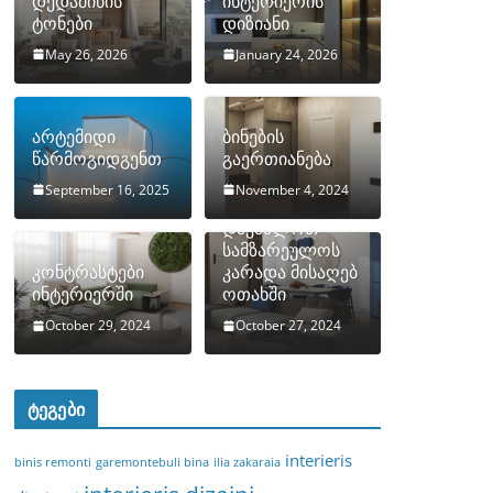
დედამიწის
ინტერიერის
ტონები
დიზიანი
May 26, 2026
January 24, 2026
არტემიდი
ბინების
წარმოგიდგენთ
გაერთიანება
September 16, 2025
November 4, 2024
როგორ
დავმალოთ
სამზარეულოს
კონტრასტები
კარადა მისაღებ
ინტერიერში
ოთახში
October 29, 2024
October 27, 2024
ტეგები
interieris
binis remonti
garemontebuli bina
ilia zakaraia