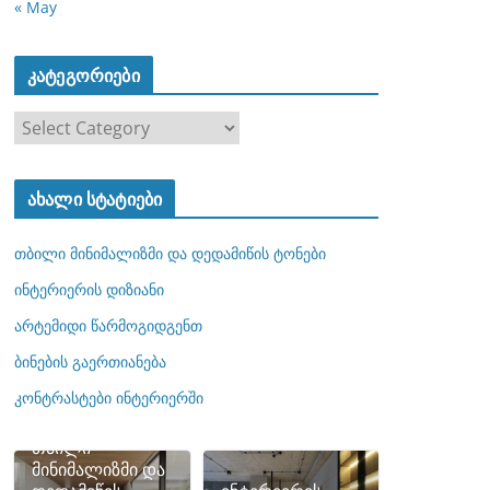
« May
კატეგორიები
კ
ა
ტ
ახალი სტატიები
ე
გ
თბილი მინიმალიზმი და დედამიწის ტონები
ო
რ
ინტერიერის დიზიანი
ი
არტემიდი წარმოგიდგენთ
ე
ბინების გაერთიანება
ბ
ი
კონტრასტები ინტერიერში
თბილი
მინიმალიზმი და