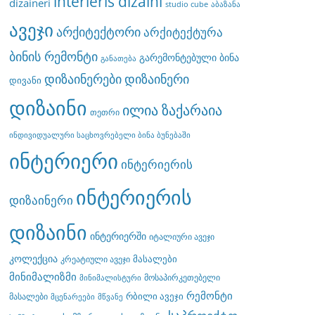
interieris dizaini
dizaineri
studio cube
აბაზანა
ავეჯი
არქიტექტორი
არქიტექტურა
ბინის რემონტი
გარემონტებული ბინა
განათება
დიზაინერები
დიზაინერი
დივანი
დიზაინი
ილია ზაქარაია
თეთრი
ინდივიდუალური საცხოვრებელი ბინა ბუნებაში
ინტერიერი
ინტერიერის
ინტერიერის
დიზაინერი
დიზაინი
ინტერიერში
იტალიური ავეჯი
კოლექცია
მასალები
კრეატიული ავეჯი
მინიმალიზმი
მოსაპირკეთებელი
მინიმალისტური
რემონტი
რბილი ავეჯი
მასალები
მცენარეები
მწვანე