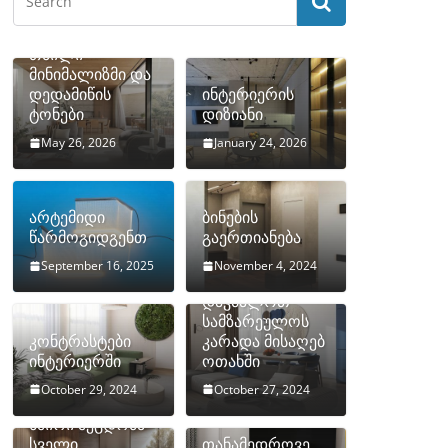
თბილი
მინიმალიზმი და
დედამიწის
ინტერიერის
ტონები
დიზიანი
May 26, 2026
January 24, 2026
არტემიდი
ბინების
წარმოგიდგენთ
გაერთიანება
September 16, 2025
November 4, 2024
როგორ
დავმალოთ
სამზარეულოს
კონტრასტები
კარადა მისაღებ
ინტერიერში
ოთახში
October 29, 2024
October 27, 2024
10 ყველაზე
ხშირი შეცდომა
სველი
თანამედროვე