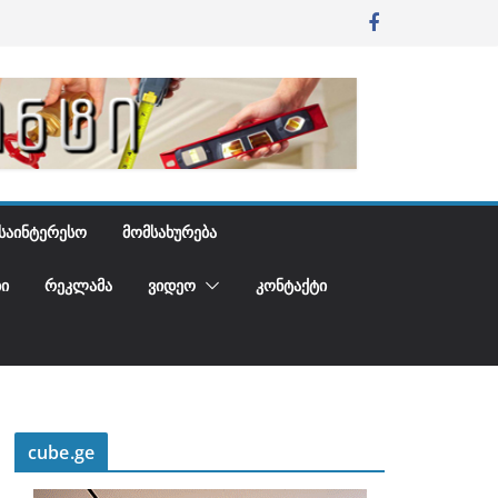
ᲡᲐᲘᲜᲢᲔᲠᲔᲡᲝ
ᲛᲝᲛᲡᲐᲮᲣᲠᲔᲑᲐ
Ი
ᲠᲔᲙᲚᲐᲛᲐ
ᲕᲘᲓᲔᲝ
ᲙᲝᲜᲢᲐᲥᲢᲘ
cube.ge