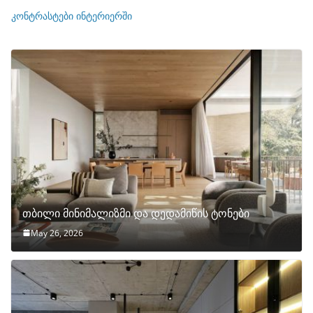
ი
კონტრასტები ინტერიერში
თბილი მინიმალიზმი და დედამიწის ტონები
May 26, 2026