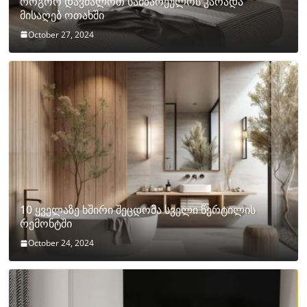
როგორ დავმალოთ სამზარეულოს კარადა
მისაღებ ოთახში
October 27, 2024
10 ყველაზე ხშირი შეცდომა სველი წერტილის
რემონტში
October 24, 2024