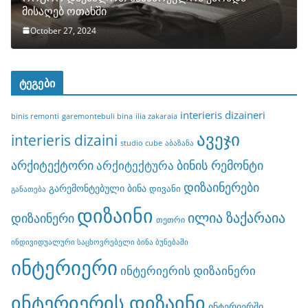
მისაღებ ოთახში
October 27, 2024
ტეგები
interieris dizaineri
binis remonti
garemontebuli bina
ilia zakaraia
ავეჯი
interieris dizaini
studio cube
აბაზანა
არქიტექტორი
ბინის რემონტი
არქიტექტურა
დიზაინერები
გარემონტებული ბინა
დივანი
განათება
დიზაინი
ილია ზაქარაია
დიზაინერი
თეთრი
ინდივიდუალური საცხოვრებელი ბინა ბუნებაში
ინტერიერი
ინტერიერის დიზაინერი
ინტერიერის დიზაინი
ინტერიერში