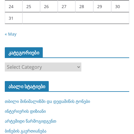
24
25
26
27
28
29
30
31
« May
კატეგორიები
კ
ა
ტ
ახალი სტატიები
ე
გ
თბილი მინიმალიზმი და დედამიწის ტონები
ო
რ
ინტერიერის დიზიანი
ი
არტემიდი წარმოგიდგენთ
ე
ბინების გაერთიანება
ბ