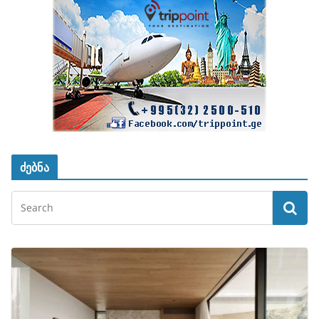
ძებნა