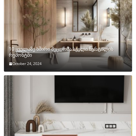
10 ყველაზე ხშირი შეცდომა სველი წერტილის
რემონტში
October 24, 2024