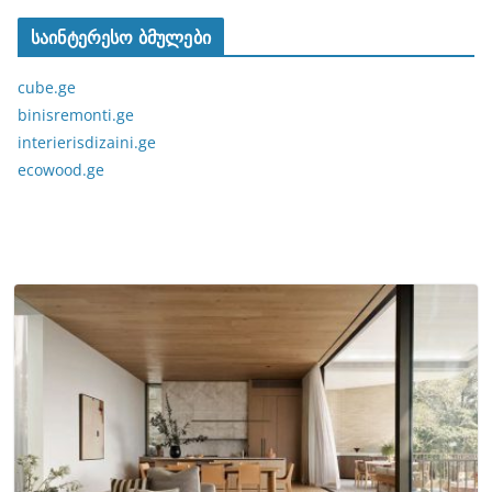
საინტერესო ბმულები
cube.ge
binisremonti.ge
interierisdizaini.ge
ecowood.ge