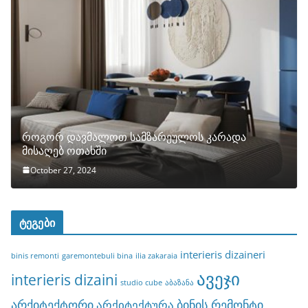
როგორ დავმალოთ სამზარეულოს კარადა
მისაღებ ოთახში
October 27, 2024
ტეგები
interieris dizaineri
binis remonti
garemontebuli bina
ilia zakaraia
ავეჯი
interieris dizaini
studio cube
აბაზანა
არქიტექტორი
ბინის რემონტი
არქიტექტურა