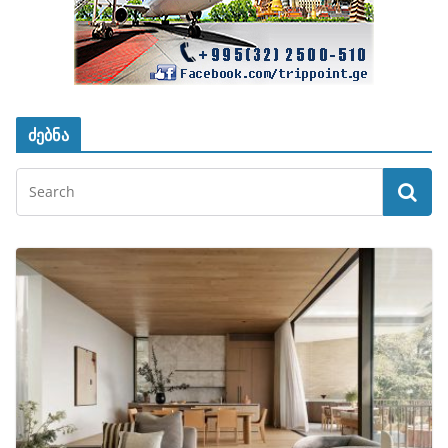
ძებნა