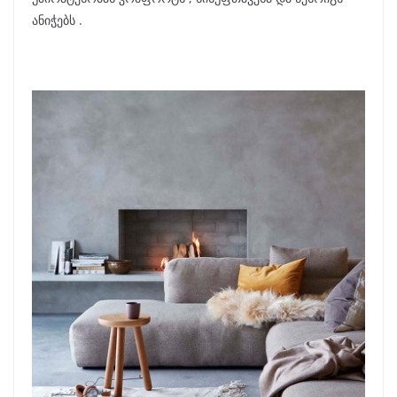
ანიჭებს .