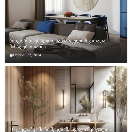
როგორ დავმალოთ სამზარეულოს კარადა
მისაღებ ოთახში
October 27, 2024
10 ყველაზე ხშირი შეცდომა სველი წერტილის