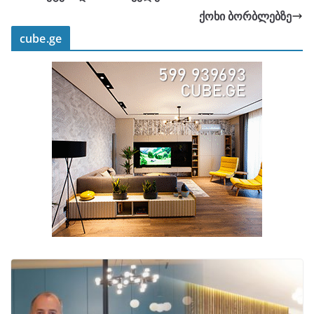
ქოხი ბორბლებზე
cube.ge