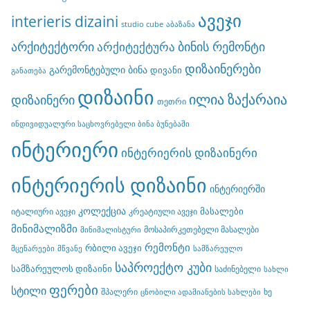
ავეჯი
interieris dizaini
studio cube
აბაზანა
არქიტექტორი
ბინის რემონტი
არქიტექტურა
დიზაინერები
გარემონტებული ბინა
დივანი
განათება
დიზაინი
ილია ზაქარაია
დიზაინერი
თეთრი
ინდივიდუალური საცხოვრებელი ბინა ბუნებაში
ინტერიერი
ინტერიერის დიზაინერი
ინტერიერის დიზაინი
ინტერიერში
კოლექცია
მასალები
იტალიური ავეჯი
კრეატიული ავეჯი
მინიმალიზმი
მოსაპირკეთებელი მასალები
მინიმალისტური
რემონტი
რბილი ავეჯი
მცენარეები
მწვანე
სამზარეულო
საპროექტო კუბი
სამზარეულოს დიზაინი
საძინებელი
სახლი
ფერები
სტილი
შპალერი
ხე
ცნობილი ადამიანების სახლები