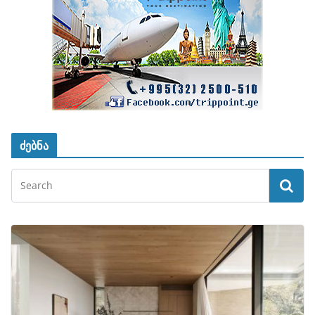
ძებნა