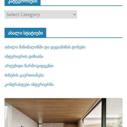
კატეგორიები
კ
ა
ტ
ახალი სტატიები
ე
გ
თბილი მინიმალიზმი და დედამიწის ტონები
ო
რ
ინტერიერის დიზიანი
ი
არტემიდი წარმოგიდგენთ
ე
ბინების გაერთიანება
ბ
ი
კონტრასტები ინტერიერში