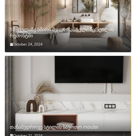
10 ყველაზე ხშირი შეცდომა სველი წერტილის
რემონტში
October 24, 2024
თანამედროვე სტილის საერთო ოთახი
October 21, 2024