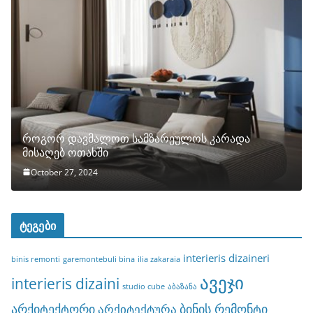
როგორ დავმალოთ სამზარეულოს კარადა
მისაღებ ოთახში
October 27, 2024
ტეგები
interieris dizaineri
binis remonti
garemontebuli bina
ilia zakaraia
ავეჯი
interieris dizaini
studio cube
აბაზანა
არქიტექტორი
ბინის რემონტი
არქიტექტურა