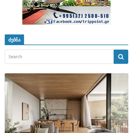
ძებნა