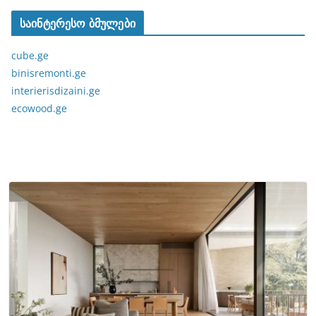
საინტერესო ბმულები
cube.ge
binisremonti.ge
interierisdizaini.ge
ecowood.ge