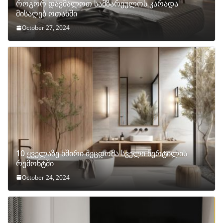
როგორ დავმალოთ სამზარეულოს კარადა
მისაღებ ოთახში
October 27, 2024
10 ყველაზე ხშირი შეცდომა სველი წერტილის
რემონტში
October 24, 2024