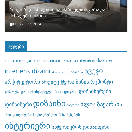
როგორ დავმალოთ სამზარეულოს კარადა
მისაღებ ოთახში
October 27, 2024
ტეგები
interieris dizaineri
binis remonti
garemontebuli bina
ilia zakaraia
ავეჯი
interieris dizaini
studio cube
აბაზანა
არქიტექტორი
ბინის რემონტი
არქიტექტურა
დიზაინერები
გარემონტებული ბინა
დივანი
განათება
დიზაინი
ილია ზაქარაია
დიზაინერი
თეთრი
ინდივიდუალური საცხოვრებელი ბინა ბუნებაში
ინტერიერი
ინტერიერის დიზაინერი