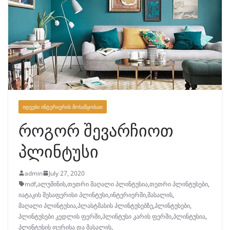
ᲘᲓᲔᲔᲑᲘ ᲘᲜᲢᲔᲠᲘᲔᲠᲘᲡ ᲛᲝᲡᲐᲬᲧᲝᲑᲐᲗ
როგორ შევარჩიოთ
პლინტუსი
admin
July 27, 2020
mdf
,
ალუმინის
,
თეთრი მაღალი პლინტუსია
,
თეთრი პლინტუსები
,
იატაკის შესაფერისი პლინტუსი
,
ინტერიერში
,
მასალის
,
მაღალი პლინტუსია
,
პლასტმასის პლინტუსებზე
,
პლინტუსები
,
პლინტუსები კედლის ფერში
,
პლინტუსი კარის ფერში
,
პლინტუსია
,
პლინტუსის ფერისა და მასალის
,