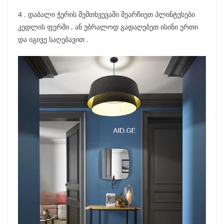
4 . დაბალი ჭერის შემთხვევაში შეარჩიეთ პლინტუსები
კედლის ფერში , ან უბრალოდ გადაღებეთ ისინი ერთი
და იგივე საღებავით .