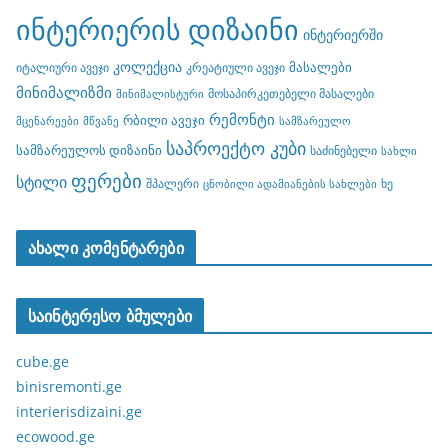
ინტერიერის დიზაინი
ინტერიერში
კოლექცია
მასალები
იტალიური ავეჯი
კრეატიული ავეჯი
მინიმალიზმი
მოსაპირკეთებელი მასალები
მინიმალისტური
რემონტი
რბილი ავეჯი
მცენარეები
მწვანე
სამზარეულო
საპროექტო კუბი
სამზარეულოს დიზაინი
საძინებელი
სახლი
ფერები
სტილი
შპალერი
ხე
ცნობილი ადამიანების სახლები
ახალი კომენტარები
საინტერესო ბმულები
cube.ge
binisremonti.ge
interierisdizaini.ge
ecowood.ge