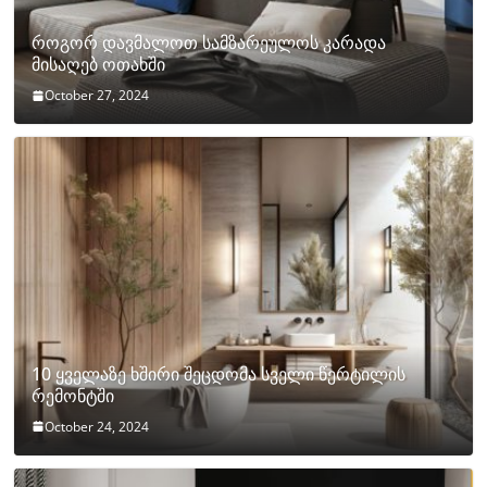
როგორ დავმალოთ სამზარეულოს კარადა
მისაღებ ოთახში
October 27, 2024
10 ყველაზე ხშირი შეცდომა სველი წერტილის
რემონტში
October 24, 2024