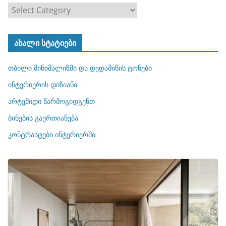
კ
ა
ტ
ახალი სტატიები
ე
გ
თბილი მინიმალიზმი და დედამიწის ტონები
ო
რ
ინტერიერის დიზიანი
ი
არტემიდი წარმოგიდგენთ
ე
ბინების გაერთიანება
ბ
ი
კონტრასტები ინტერიერში