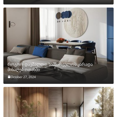
როგორ დავმალოთ სამზარეულოს კარადა
მისაღებ ოთახში
October 27, 2024