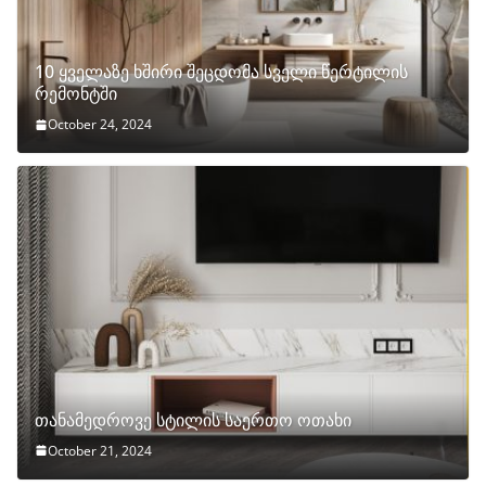
10 ყველაზე ხშირი შეცდომა სველი წერტილის
რემონტში
October 24, 2024
თანამედროვე სტილის საერთო ოთახი
October 21, 2024