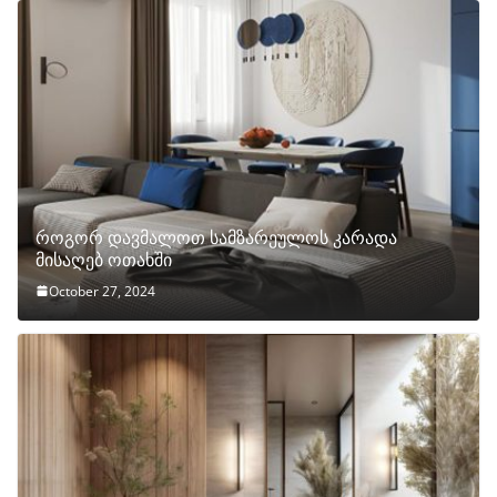
როგორ დავმალოთ სამზარეულოს კარადა
მისაღებ ოთახში
October 27, 2024