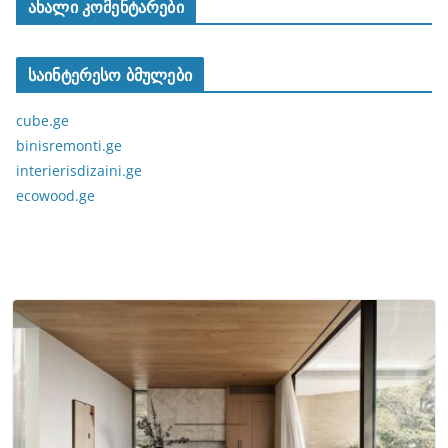
ახალი კომენტარები
საინტერესო ბმულები
cube.ge
binisremonti.ge
interierisdizaini.ge
ecowood.ge