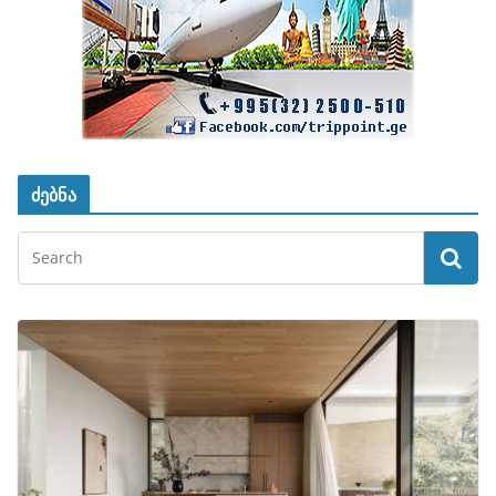
ძებნა