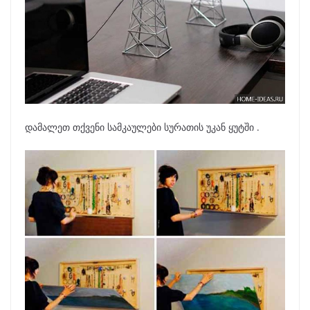
დამალეთ თქვენი სამკაულები სურათის უკან ყუტში .