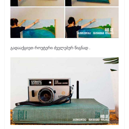
გადააქციეთ როუტერი ძველებურ წიგნად .