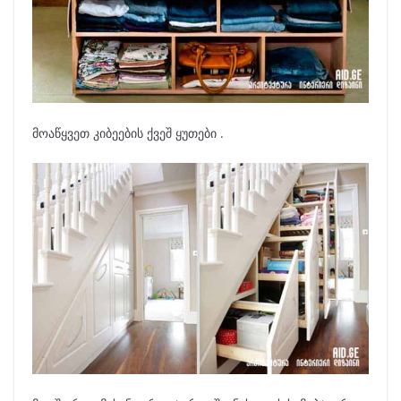
მოაწყვეთ კიბეების ქვეშ ყუთები .