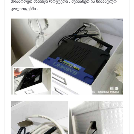
მოაშორეთ მახინჯი როუტერი , შეინახეთ ის სიმაპტიურ
კოლოფებში .