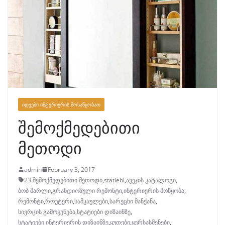
ᲘᲓᲔᲔᲑᲘ ᲘᲜᲢᲔᲠᲘᲔᲠᲘᲡ ᲛᲝᲡᲐᲬᲧᲝᲑᲐᲗ
შემოქმედებითი
მეთოდი
admin
February 3, 2017
23 შემოქმედებითი მეთოდი
,
statiebi
,
ავეჯის კატალოგი
,
ბობ მარლი
,
გრანდიოზული რემონტი
,
ინტერიერის მოწყობა
,
რემონტი
,
როუტერი
,
სამკაულები
,
სარეცხი მანქანა
,
სივრცის გამოყენება
,
სტატიები დიზაინზე
,
სტატიები ინტერიერის დიზაინზე
,
ყუთები
,
ყურსასმენები
,