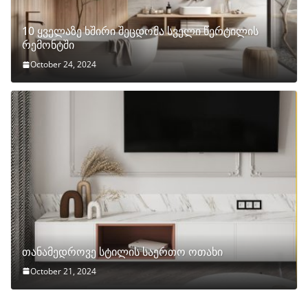
10 ყველაზე ხშირი შეცდომა სველი წერტილის
რემონტში
October 24, 2024
თანამედროვე სტილის საერთო ოთახი
October 21, 2024