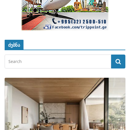
ძებნა