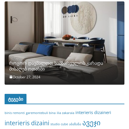
როგორ დავმალოთ სამზარეულოს კარადა
მისაღებ ოთახში
October 27, 2024
ტეგები
interieris dizaineri
binis remonti
garemontebuli bina
ilia zakaraia
ავეჯი
interieris dizaini
studio cube
აბაზანა