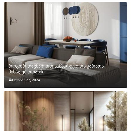
როგორ დავმალოთ სამზარეულოს კარადა
მისაღებ ოთახში
October 27, 2024