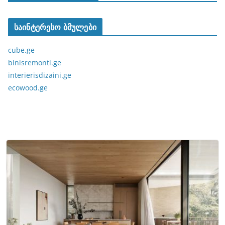
საინტერესო ბმულები
cube.ge
binisremonti.ge
interierisdizaini.ge
ecowood.ge