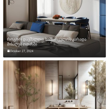
როგორ დავმალოთ სამზარეულოს კარადა
მისაღებ ოთახში
October 27, 2024