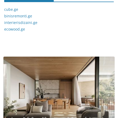
cube.ge
binisremonti.ge
interierisdizaini.ge
ecowood.ge