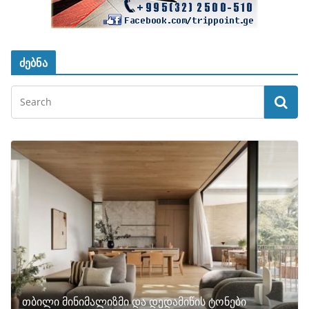
ძებნა
თბილი მინიმალიზმი და დედამიწის ტონები