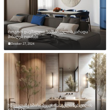
როგორ დავმალოთ სამზარეულოს კარადა
მისაღებ ოთახში
October 27, 2024
10 ყველაზე ხშირი შეცდომა სველი წერტილის