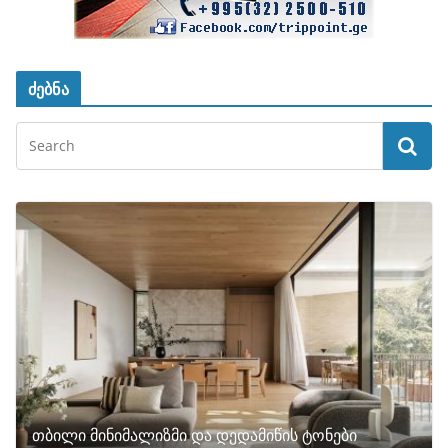
ძებნა
თბილი მინიმალიზმი და დედამიწის ტონები