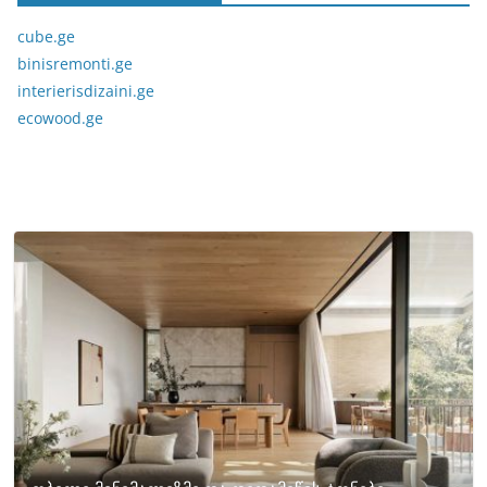
cube.ge
binisremonti.ge
interierisdizaini.ge
ecowood.ge