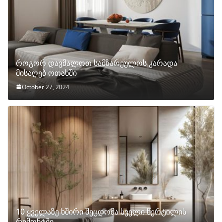
როგორ დავმალოთ სამზარეულოს კარადა
მისაღებ ოთახში
October 27, 2024
10 ყველაზე ხშირი შეცდომა სველი წერტილის
რემონტში