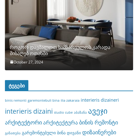
როგორ დავმალოთ სამზარეულოს კარადა
მისაღებ ოთახში
October 27, 2024
ტეგები
interieris dizaineri
binis remonti
garemontebuli bina
ilia zakaraia
ავეჯი
interieris dizaini
studio cube
აბაზანა
არქიტექტორი
ბინის რემონტი
არქიტექტურა
დიზაინერები
გარემონტებული ბინა
დივანი
განათება