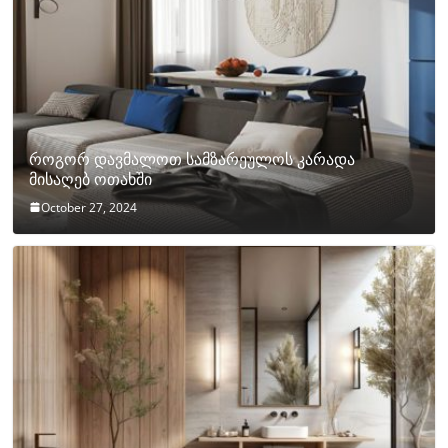
როგორ დავმალოთ სამზარეულოს კარადა
მისაღებ ოთახში
October 27, 2024